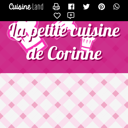
CONTACTER CORINNE1972
X
La petite cuisine
de Corinne