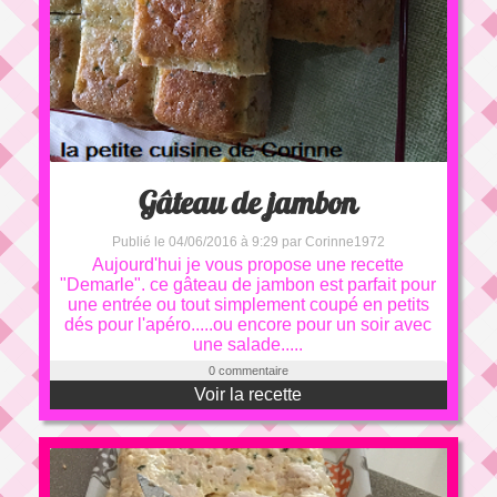
Gâteau de jambon
Publié le 04/06/2016 à 9:29 par Corinne1972
Aujourd'hui je vous propose une recette
"Demarle". ce gâteau de jambon est parfait pour
une entrée ou tout simplement coupé en petits
dés pour l'apéro.....ou encore pour un soir avec
une salade.....
0 commentaire
Voir la recette