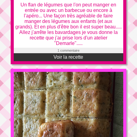
Un flan de légumes que l'on peut manger en
entrée ou avec un barbecue ou encore à
l'apéro... Une façon très agréable de faire
manger des légumes aux enfants (et aux
grands). Et en plus d'être bon il est super beau.....
Allez j'arrête les bavardages je vous donne la
recette que j'ai prise lors d'un atelier
"Demarle".....
1 commentaire
Voir la recette