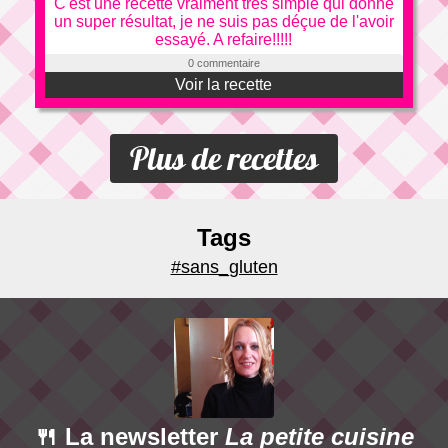
C'est une recette vraiment très simple qui donne
un super résultat, je ne suis pas déçue de l'avoir
essayé. A refaire!!!!!
0 commentaire
Voir la recette
Plus de recettes
Tags
#sans_gluten
🍴 La newsletter
La petite cuisine