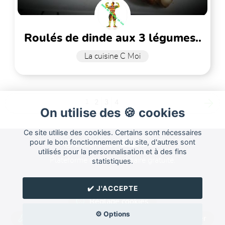
roulés de dinde aux 3 légumes..
La cuisine C Moi
1
2
3
4
On utilise des 🍪 cookies
Ce site utilise des cookies. Certains sont nécessaires
Cuisine
pour le bon fonctionnement du site, d'autres sont
Land
2015-2026
utilisés pour la personnalisation et à des fins
Plateforme de blog culinaire gratuite.
statistiques.
Forum
FAQ
CGU
✔️ J'ACCEPTE
Réglage cookies
⚙️ Options
Mot de passe oublié ?
Nous contacter