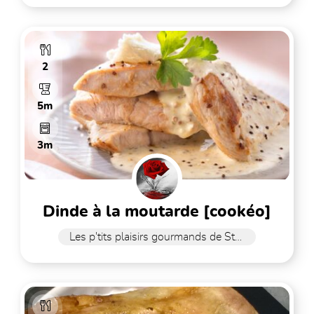
2
5m
3m
dinde à la moutarde [cookéo]
Les p'tits plaisirs gourmands de Stefy