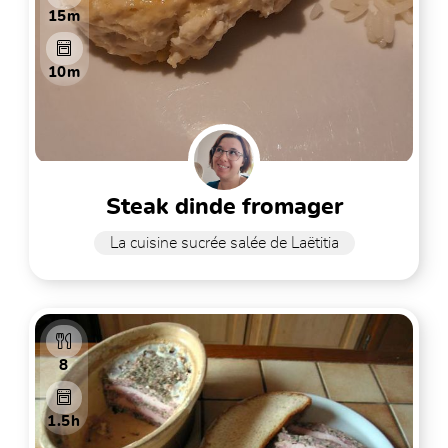
15m
10m
steak dinde fromager
La cuisine sucrée salée de Laëtitia
8
1.5h