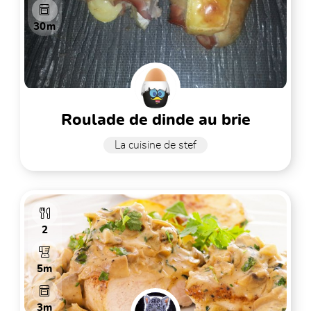
30m
roulade de dinde au brie
La cuisine de stef
2
5m
3m