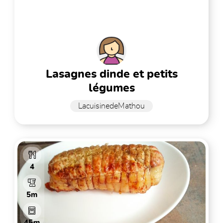
lasagnes dinde et petits
légumes
LacuisinedeMathou
4
5m
45m