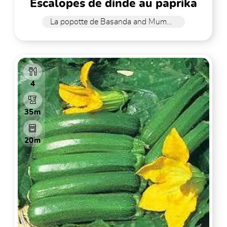
escalopes de dinde au paprika
La popotte de Basanda and Mummy
4
35m
20m