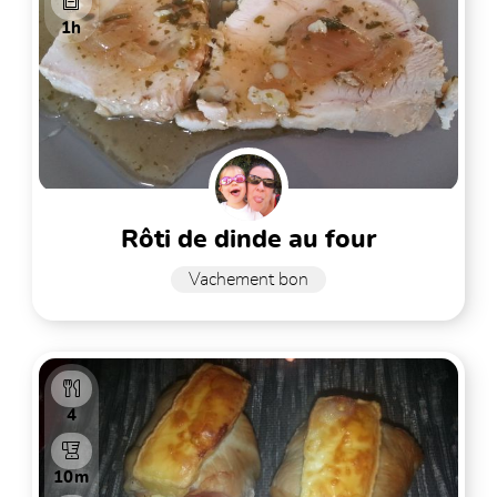
1h
rôti de dinde au four
Vachement bon
4
10m