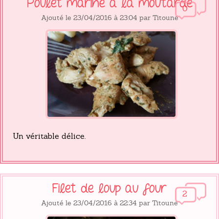
Poulet mariné à la moutarde
0
Ajouté le 23/04/2016 à 23:04 par Titoune
Un véritable délice.
Filet de loup au four
2
Ajouté le 23/04/2016 à 22:34 par Titoune