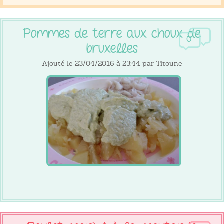
Pommes de terre aux choux de
0
bruxelles
Ajouté le 23/04/2016 à 23:44 par Titoune