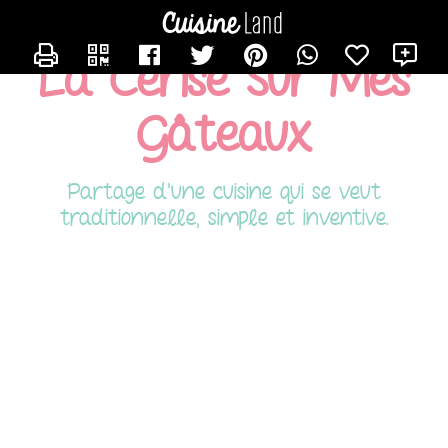
CONTACTER HAFIDA
X
La Cerise Sur Mes
Gâteaux
Partage d'une cuisine qui se veut
traditionnelle, simple et inventive.