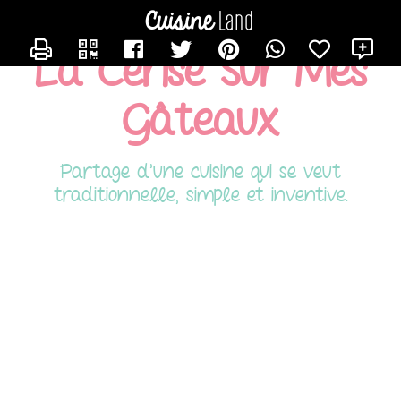
CONTACTER HAFIDA
X
La Cerise Sur Mes
Gâteaux
Partage d'une cuisine qui se veut
traditionnelle, simple et inventive.