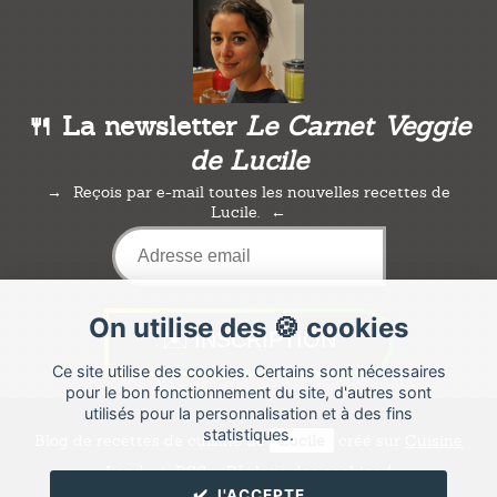
🍴 La newsletter
Le Carnet Veggie
de Lucile
Reçois par e-mail toutes les nouvelles recettes de
Lucile.
On utilise des 🍪 cookies
Ce site utilise des cookies. Certains sont nécessaires
pour le bon fonctionnement du site, d'autres sont
utilisés pour la personnalisation et à des fins
statistiques.
Blog de recettes de cuisine de
Lucile
créé sur
Cuisine
Land
⁄
RSS
⁄
Réglage des cookies
/
✔️ J'ACCEPTE