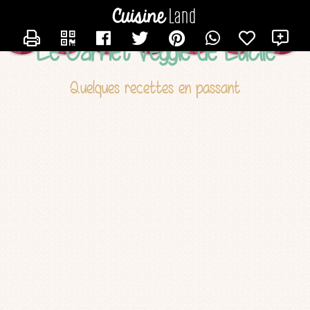
CONTACTER LUCILE
X
Le Carnet Veggie de Lucile
Quelques recettes en passant