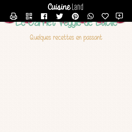
CONTACTER LUCILE
X
Le Carnet Veggie de Lucile
Quelques recettes en passant