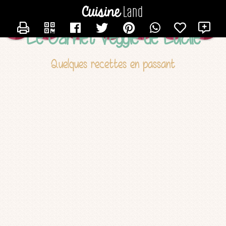
CONTACTER LUCILE
X
Le Carnet Veggie de Lucile
Quelques recettes en passant