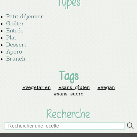
Types
Petit déjeuner
Goûter
Entrée
Plat
Dessert
Apero
Brunch
Tags
#vegetarien
#sans_gluten
#vegan
#sans_sucre
Recherche