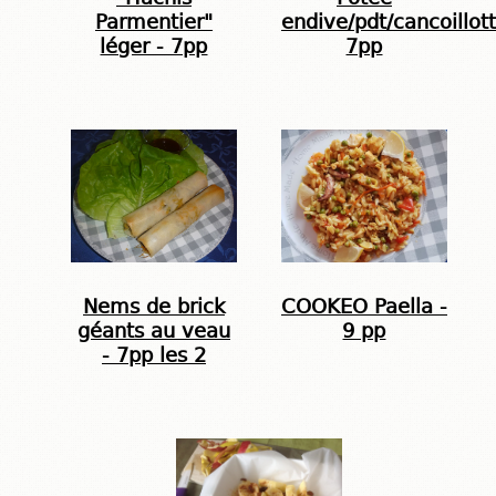
Parmentier"
endive/pdt/cancoillot
léger - 7pp
7pp
Nems de brick
COOKEO Paella -
géants au veau
9 pp
- 7pp les 2