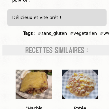
poivron.
Délicieux et vite prêt !
Tags :
#sans_gluten
#vegetarien
#w
Recettes similaires :
"Hachis
Potée