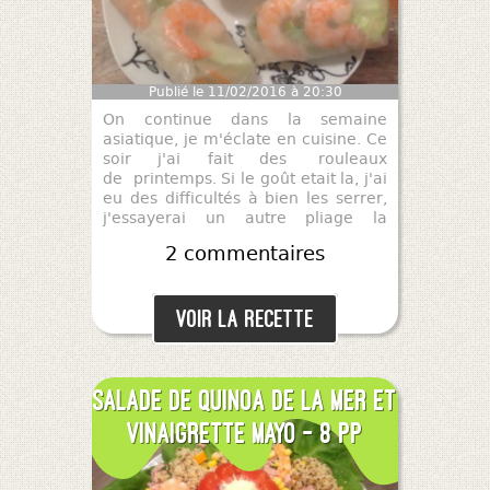
Publié le 11/02/2016 à 20:30
On continue dans la semaine
asiatique, je m'éclate en cuisine. Ce
soir j'ai fait des rouleaux
de printemps. Si le goût etait la, j'ai
eu des difficultés à bien les serrer,
j'essayerai un autre pliage la
prochaine fois. Quoi qu'il en soit,
2 commentaires
voici la recette pour 8 beaux
rouleaux de printemps à 5 pp les 4.
Bon appetit !
Voir la recette
Salade de quinoa de la mer et
vinaigrette mayo - 8 pp