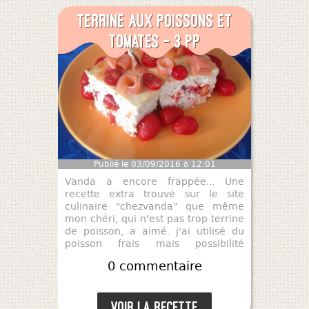
Terrine aux poissons et
tomates - 3 pp
Publié le 03/09/2016 à 12:01
Vanda a encore frappée... Une
recette extra trouvé sur le site
culinaire "chezvanda" que même
mon chéri, qui n'est pas trop terrine
de poisson, a aimé. j'ai utilisé du
poisson frais mais possibilité
d'utiliser du poisson surgelé
0 commentaire
décongelé pour cette recette. Bon
appétit !
Voir la recette