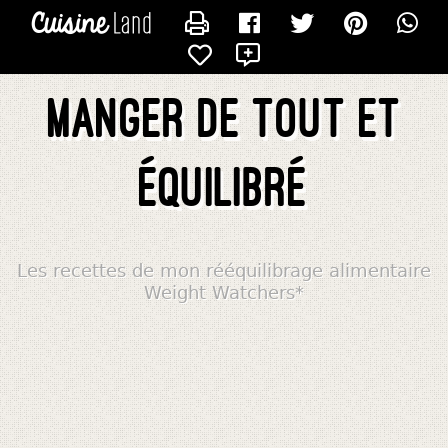
CONTACTER ALIMENTATIONWW
X
Manger de tout et
équilibré
Les recettes de mon rééquilibrage alimentaire
Weight Watchers*