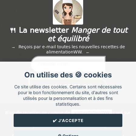
🍴 La newsletter
Manger de tout
et équilibré
Reçois par e-mail toutes les nouvelles recettes de
alimentationWW.
On utilise des 🍪 cookies
Ce site utilise des cookies. Certains sont nécessaires
pour le bon fonctionnement du site, d'autres sont
utilisés pour la personnalisation et à des fins
statistiques.
Blog de recettes de cuisine de
alimentationWW
créé sur
Cuisine
Land
⁄
RSS
⁄
Réglage des cookies
/
✔️ J'ACCEPTE
✉️ Contacter alimentationWW
© Cuisine.land : La plateforme de blog spécialisée dans les blogs