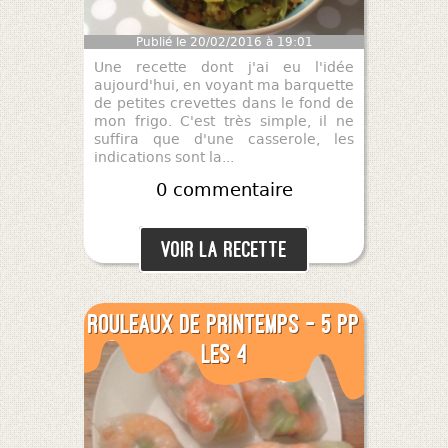
Publié le 20/02/2016 à 19:01
Une recette dont j'ai eu l'idée
aujourd'hui, en voyant ma barquette
de petites crevettes dans le fond de
mon frigo. C'est très simple, il ne
suffira que d'une casserole, les
indications sont la...
0 commentaire
Voir la recette
Rouleaux de printemps - 5 pp
les 4