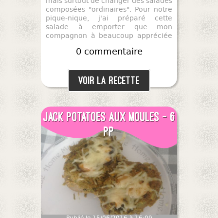
mais surtout de changer des salades
composées "ordinaires". Pour notre
pique-nique, j'ai préparé cette
salade à emporter que mon
compagnon à beaucoup appréciée
(cela fait plaisir).
0 commentaire
Voir la recette
Jack potatoes aux moules - 6
pp
Publié le 15/06/2016 à 16:09