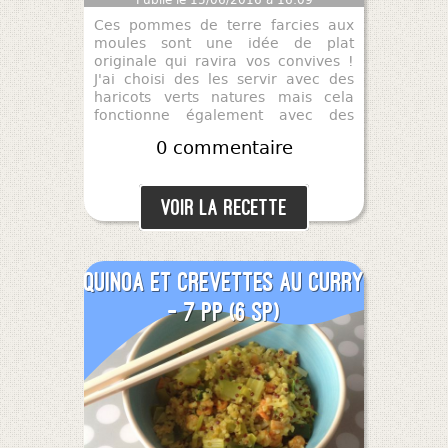
Ces pommes de terre farcies aux
moules sont une idée de plat
originale qui ravira vos convives !
J'ai choisi des les servir avec des
haricots verts natures mais cela
fonctionne également avec des
fagots, de la salade verte, etc...
0 commentaire
Voir la recette
Quinoa et crevettes au curry
- 7 pp (6 SP)