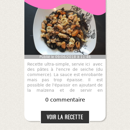
Publié le 09/06/2018 à 11:46
Recette ultra-simple, servie ici avec
des pâtes à l'encre de seiche (du
commerce). La sauce est enrobante
mais pas trop épaisse. Il est
possible de l'épaissir en ajoutant de
la maïzena et de servir en
cassolettes, façon "coquille saint
0 commentaire
Jacques"... À bon entendeur, amusez
vous !
Voir la recette