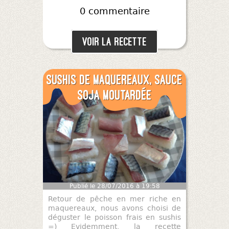
tranches de blanc de dinde par
0 commentaire
exemple ;-)
Voir la recette
Sushis de maquereaux, sauce
soja moutardée
Publié le 28/07/2016 à 19:58
Retour de pêche en mer riche en
maquereaux, nous avons choisi de
déguster le poisson frais en sushis
=) Evidemment, la recette