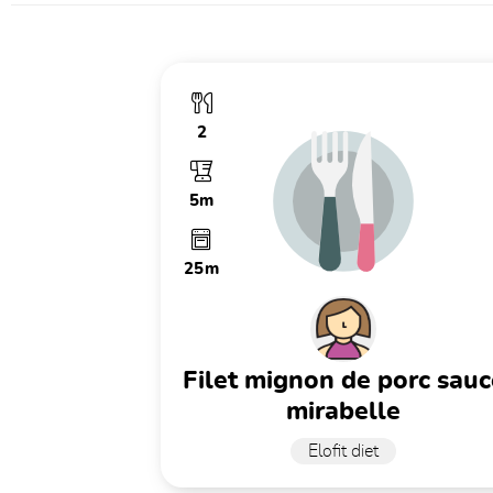
2
5m
25m
filet mignon de porc sauce
mirabelle
Elofit diet