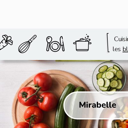
Cuisi
les
bl