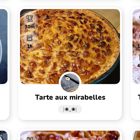
30m
1h
tarte aux mirabelles
)❀_❀(