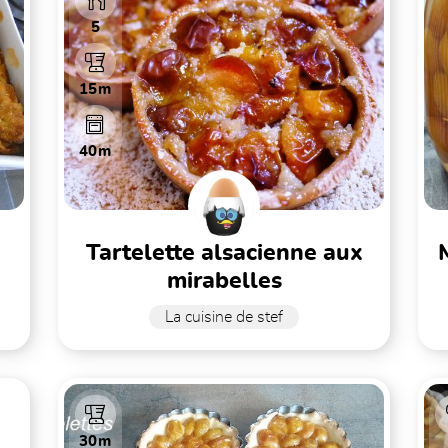
5
15m
40m
tartelette alsacienne aux
mirabelles au 
mirabelles
La cuisine de stef
30m