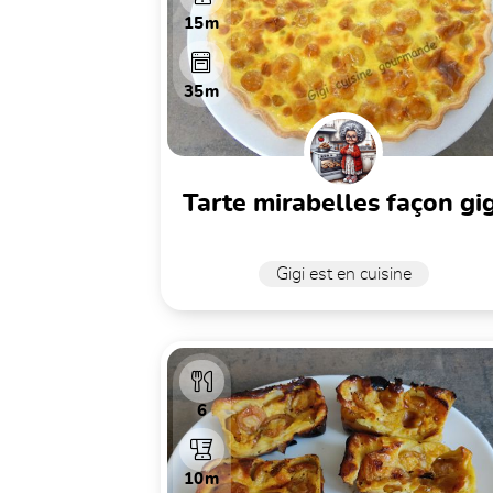
15m
35m
tarte mirabelles façon gig
Gigi est en cuisine
6
10m