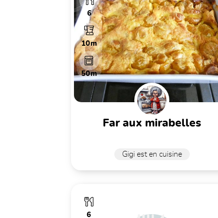
6
10m
50m
far aux mirabelles
Gigi est en cuisine
6