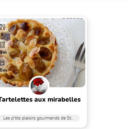
5
15m
40m
tartelettes aux mirabelles
Les p'tits plaisirs gourmands de Stefy