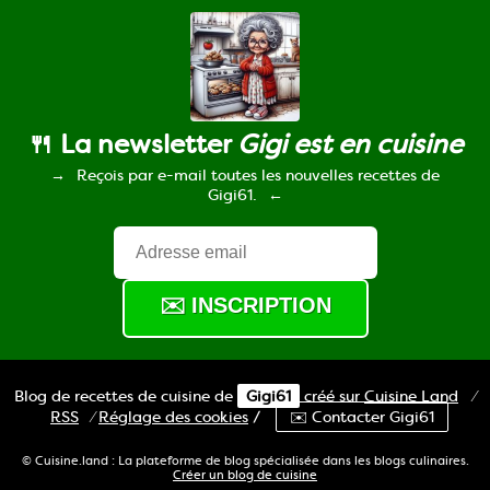
🍴 La newsletter
Gigi est en cuisine
Reçois par e-mail toutes les nouvelles recettes de
Gigi61.
Blog de recettes de cuisine de
Gigi61
créé sur
Cuisine
Land
⁄
RSS
⁄
Réglage des cookies
/
✉️ Contacter Gigi61
© Cuisine.land : La plateforme de blog spécialisée dans les blogs culinaires.
Créer un blog de cuisine