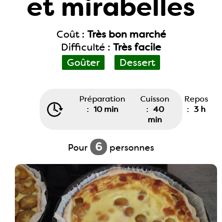
et mirabelles
Coût :
Très bon marché
Difficulté :
Très facile
Goûter
Dessert
Préparation
Cuisson
Repos
:
10 min
:
40
:
3 h
min
6
Pour
personnes