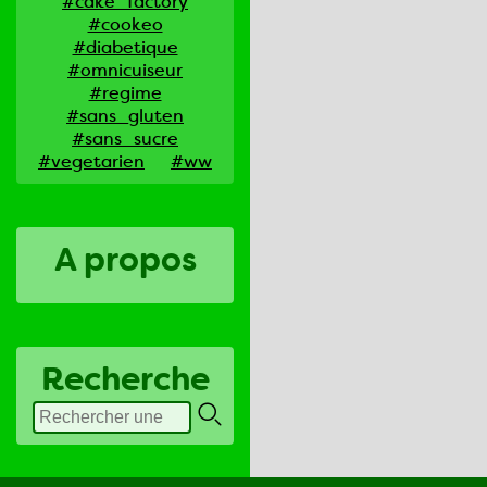
#cake_factory
#cookeo
#diabetique
#omnicuiseur
#regime
#sans_gluten
#sans_sucre
#vegetarien
#ww
A propos
Recherche