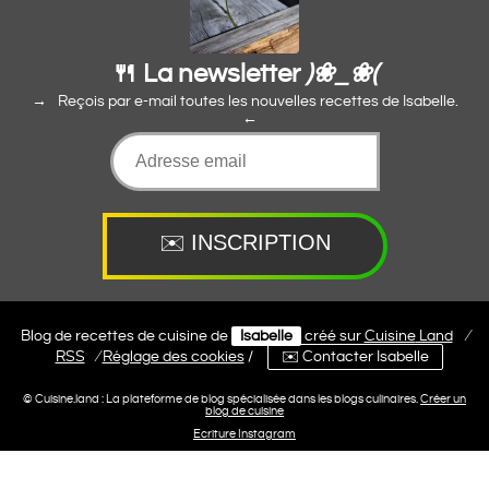
🍴 La newsletter
)❀_❀(
Reçois par e-mail toutes les nouvelles recettes de Isabelle.
Blog de recettes de cuisine de
Isabelle
créé sur
Cuisine
Land
⁄
RSS
⁄
Réglage des cookies
/
✉️ Contacter Isabelle
© Cuisine.land : La plateforme de blog spécialisée dans les blogs culinaires.
Créer un
blog de cuisine
Ecriture Instagram