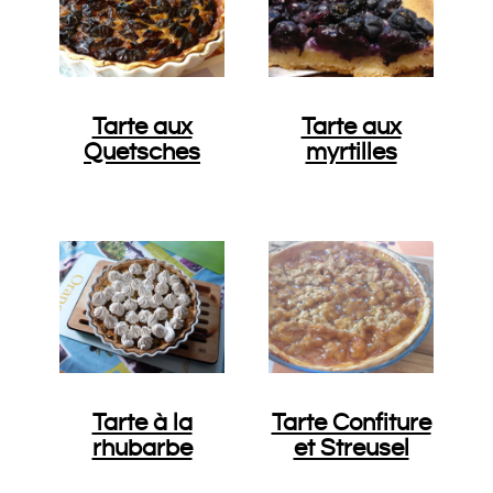
Tarte aux
Tarte aux
Quetsches
myrtilles
Tarte à la
Tarte Confiture
rhubarbe
et Streusel