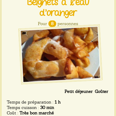
Beignets à l'eau
d'oranger
Pour
8
personnes
Petit déjeuner
Goûter
Temps de préparation :
1 h
Temps cuisson :
30 min
Coût :
Très bon marché