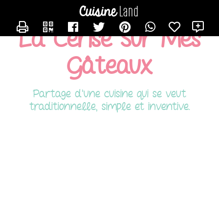
CONTACTER HAFIDA
X
La Cerise Sur Mes
Gâteaux
Partage d'une cuisine qui se veut
traditionnelle, simple et inventive.