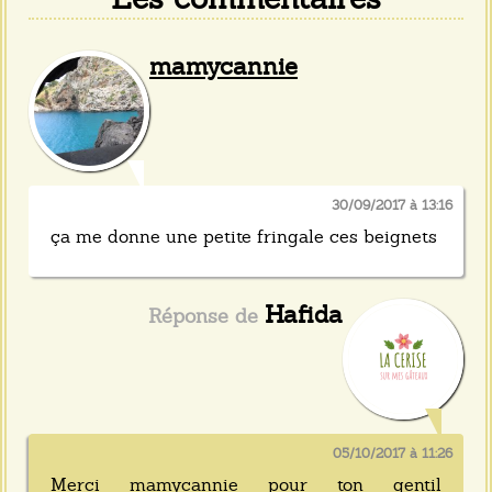
mamycannie
30/09/2017 à 13:16
ça me donne une petite fringale ces beignets
Hafida
05/10/2017 à 11:26
Merci mamycannie pour ton gentil