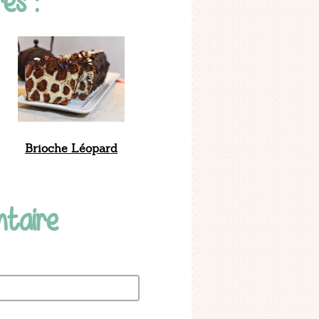
es :
Brioche Léopard
ntaire