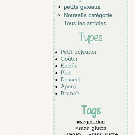
petits gateaux
Nouvelle catégorie
Tous les articles
Types
Petit déjeuner
Goûter
Entrée
Plat
Dessert
Apero
Brunch
Tags
#vegetarien
#sans_gluten
#vegan
#sans_sucre