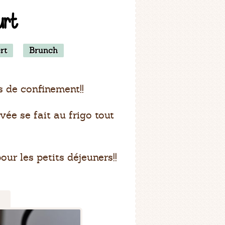
urt
rt
Brunch
s de confinement!!
evée se fait au frigo tout
our les petits déjeuners!!