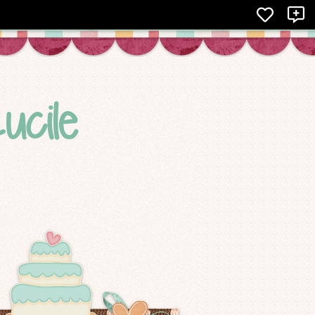
X
ucile