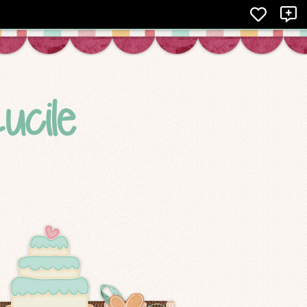
X
ucile