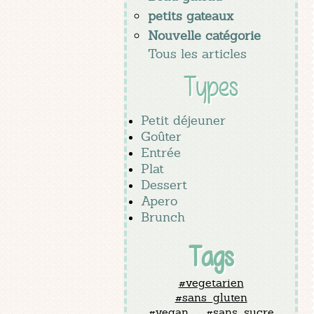
petits gateaux
Nouvelle catégorie
Tous les articles
Types
Petit déjeuner
Goûter
Entrée
Plat
Dessert
Apero
Brunch
Tags
#vegetarien
#sans_gluten
#vegan
#sans_sucre