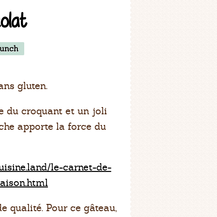
olat
unch
ns gluten.
e du croquant et un joli
ache apporte la force du
cuisine.land/le-carnet-de-
maison.html
e qualité. Pour ce gâteau,