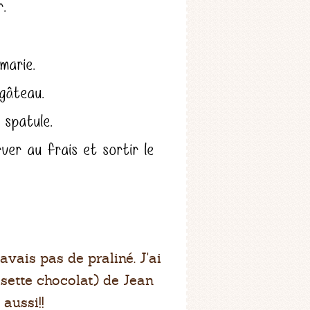
.
marie.
 gâteau.
 spatule.
er au frais et sortir le
'avais pas de praliné. J'ai
isette chocolat) de Jean
 aussi!!