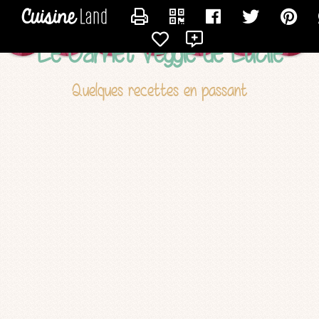
CONTACTER LUCILE
Le Carnet Veggie de Lucile
Quelques recettes en passant