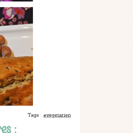
Tags :
#vegetarien
es :