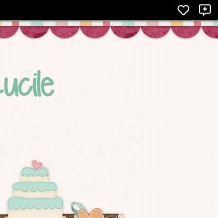
X
ucile