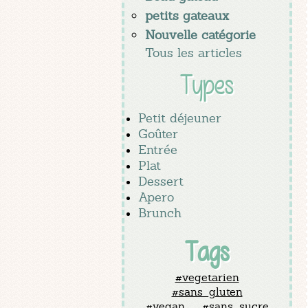
petits gateaux
Nouvelle catégorie
Tous les articles
Types
Petit déjeuner
Goûter
Entrée
Plat
Dessert
Apero
Brunch
Tags
#vegetarien
#sans_gluten
#vegan
#sans_sucre