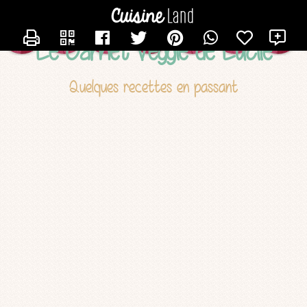
CONTACTER LUCILE
X
Le Carnet Veggie de Lucile
Quelques recettes en passant