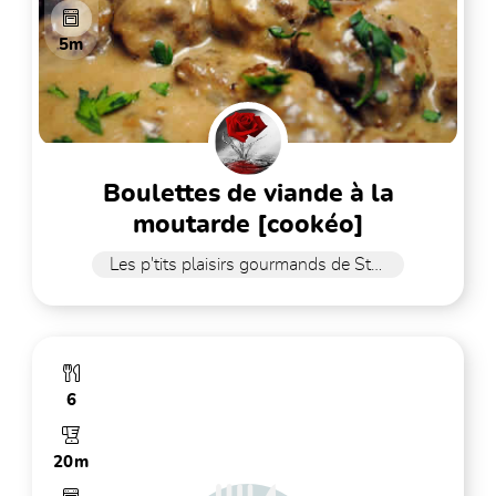
5m
boulettes de viande à la
moutarde [cookéo]
Les p'tits plaisirs gourmands de Stefy
6
20m