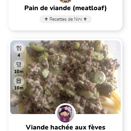
pain de viande (meatloaf)
⚜️ Recettes de Nini ⚜️
4
10m
10m
viande hachée aux fèves