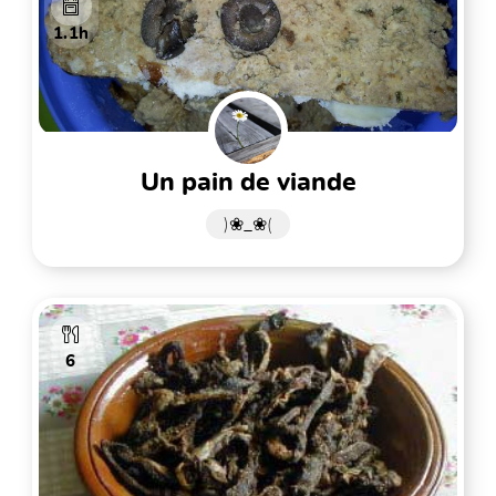
1.1h
un pain de viande
)❀_❀(
6