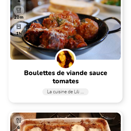
4
20m
1h
boulettes de viande sauce
tomates
La cuisine de Lili ....
6