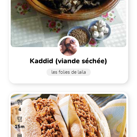
kaddid (viande séchée)
les folies de laila
4
15m