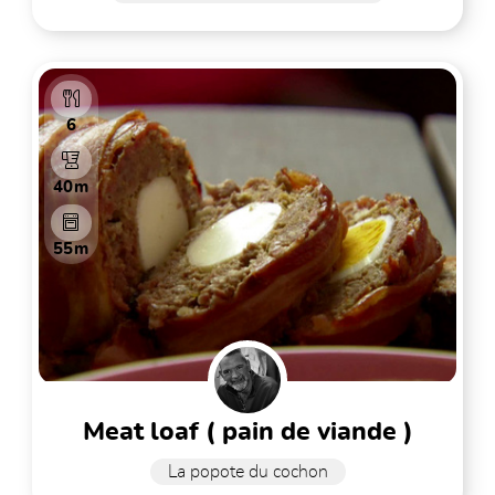
6
40m
55m
meat loaf ( pain de viande )
La popote du cochon