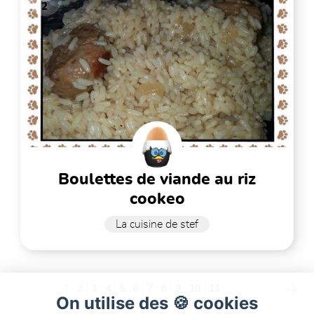
2
boulettes de viande au riz
cookeo
La cuisine de stef
1
2
3
4
5
6
7
8
9
10
11
On utilise des 🍪 cookies