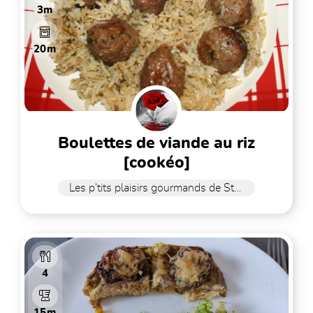
3m
20m
boulettes de viande au riz
[cookéo]
Les p'tits plaisirs gourmands de Stefy
4
15m