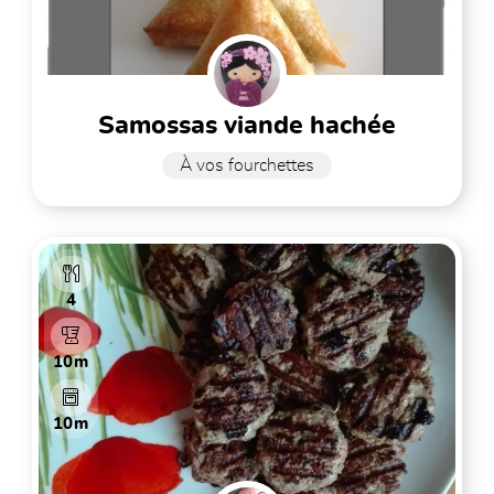
samossas viande hachée
À vos fourchettes
4
10m
10m