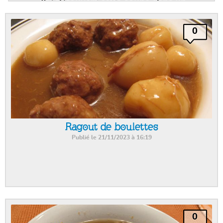
J'ai découvert cette soupe dans un
restaurant d'une chaine, East side Mario's.
Par la suite la version en conserve de
Campbell est un incontournable à avoir
0
dans son garde manger. Cette recette est
réconfortante et fait un excellent lunch à
mettre dans un Thermos
Ragout de boulettes
Publié le 21/11/2023 à 16:19
0