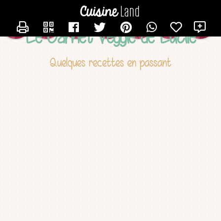
CONTACTER LUCILE
X
Le Carnet Veggie de Lucile
Quelques recettes en passant