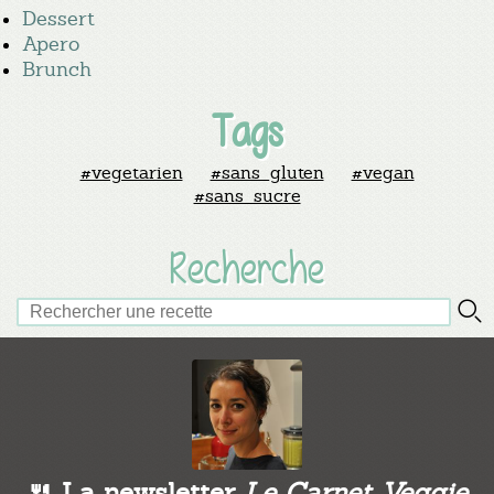
Dessert
Apero
Brunch
Tags
#vegetarien
#sans_gluten
#vegan
#sans_sucre
Recherche
🍴 La newsletter
Le Carnet Veggie