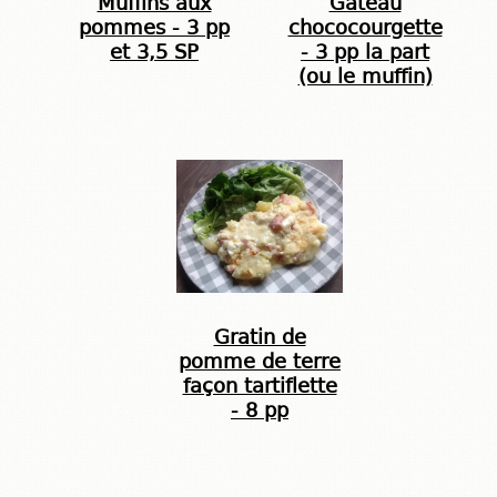
Muffins aux
Gateau
pommes - 3 pp
chococourgette
et 3,5 SP
- 3 pp la part
(ou le muffin)
Gratin de
pomme de terre
façon tartiflette
- 8 pp