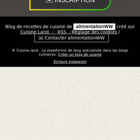
Blog de recettes de cuisine de
alimentationWW
créé sur
Cuisine
Land
⁄
RSS
⁄
Réglage des cookies
/
✉️ Contacter alimentationWW
© Cuisine.land : La plateforme de blog spécialisée dans les blogs
culinaires.
Créer un blog de cuisine
Ecriture Instagram