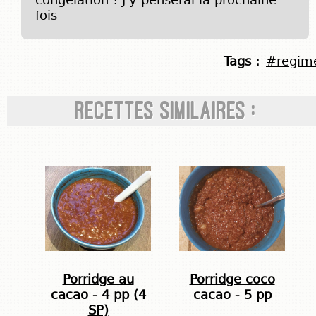
congélation ! J'y penserai la prochaine
fois
Tags :
#regim
Recettes similaires :
Porridge au
Porridge coco
cacao - 4 pp (4
cacao - 5 pp
SP)