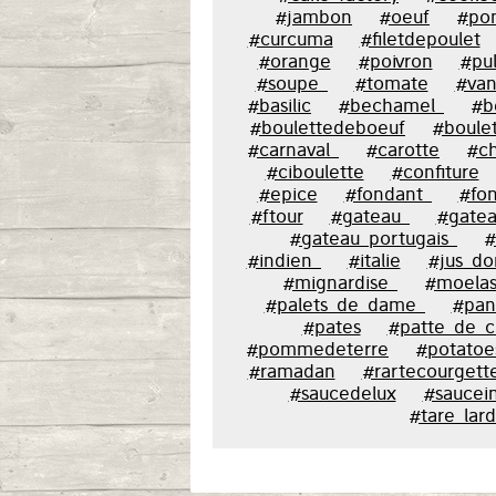
#jambon
#oeuf
#po
#curcuma
#filetdepoulet
#orange
#poivron
#pu
#soupe_
#tomate
#vani
#basilic
#bechamel_
#b
#boulettedeboeuf
#boulet
#carnaval_
#carotte
#c
#ciboulette
#confiture
#epice
#fondant_
#fon
#ftour
#gateau_
#gatea
#gateau_portugais_
#
#indien_
#italie
#jus_do
#mignardise_
#moela
#palets_de_dame_
#pan
#pates
#patte_de_c
#pommedeterre
#potatoe
#ramadan
#rartecourgett
#saucedelux
#saucei
#tare_lar