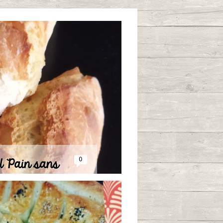
U Pain sans
0
rissage
/12/2022 à 17:46