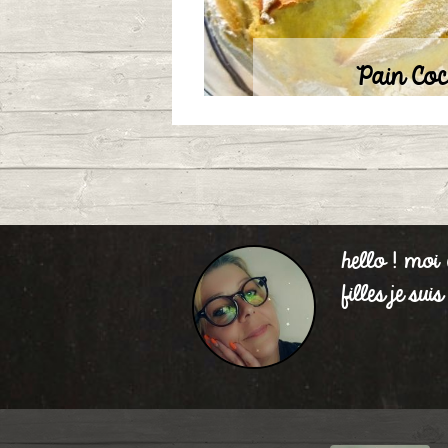
Pain Coc
Publié le 03/09
hello ! moi
filles je su