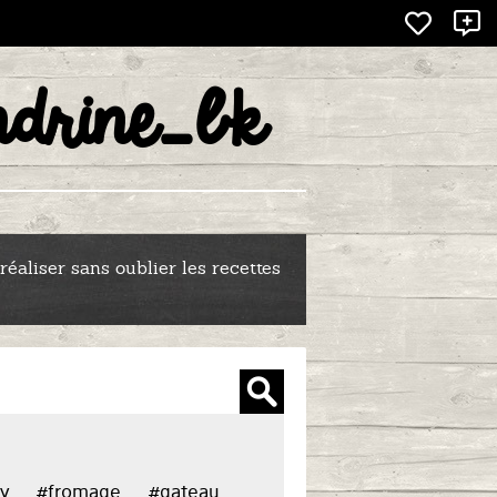
X
drine_bk
-BK
réaliser sans oublier les recettes
y
#fromage
#gateau