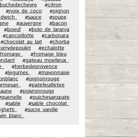
buchedechevre
#citron
#noix_de_coco
#oignon
ndwich_
#sauce
#soupe
gine
#auvergne
#bacon
#boeuf
#bolo_de_laranja
#cancoillotte
#carbonara
#chocolat_au_lait
#chorba
urrydepoulet
#echalotte
fromage_
#fromage_bleu
ondant
#gateau_moelleux_
e_
#herbedeprovence
#legumes_
#mayonnaise
onblanc
#oignonrouge
armesan_
#patefeuilletee
jaune
#poivronrouge
#quenelle
#quichesanspate
#sable
#sable_chocolat_
ghetti_
#sucre_vanille
vin_blanc_