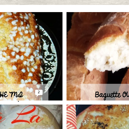
HE MI
Baguette O
2
LA CRÈME
pét
AU DE FLEUR
Publié le 04
OR