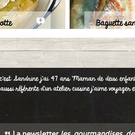
otte
Baguette sa
0
/2022 à 21:34
Publié le 01
 c'est Sandrine j'ai 47 ans Maman de deux enfan
is aussi référente d'un atelier cuisine j'aime voyage
🍴 La newsletter
les_gourmandises_de