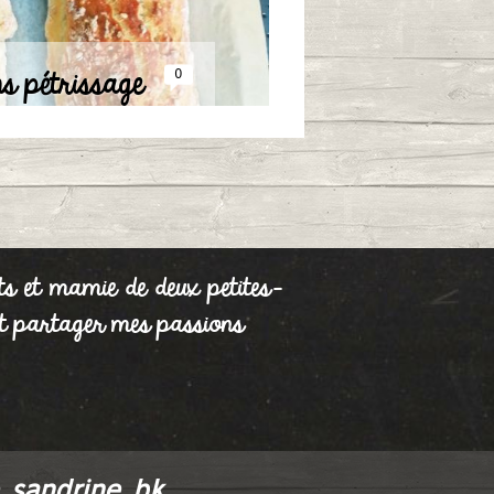
ns pétrissage
0
/09/2022 à 17:09
ts et mamie de deux petites-
r et partager mes passions
_sandrine_bk