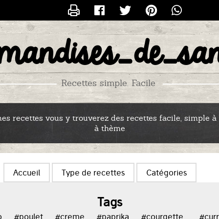
CONTACTER
rmandises_de_san
S_RECETTES_DE_SANDRINE
Recettes simple. Facile
s recettes vous y trouverez des recettes facile, simple à 
à thème
Accueil
Type de recettes
Catégories
Tags
o
#poulet
#creme
#paprika
#courgette_
#curr