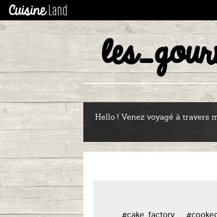
les_gou
LE
Hello ! Venez voyagé à travers me
#cake_factory
#cooke