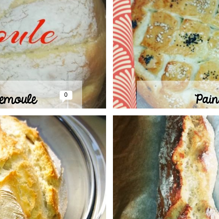
/2023 à 14:24
Semoule
Pain
0
2022 à 17:11
Publié le 29