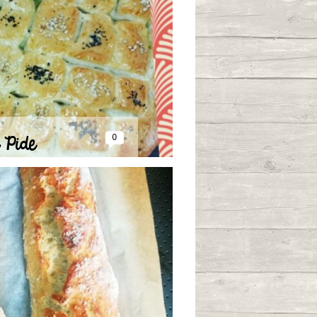
 Pide
0
/09/2022 à 22:55