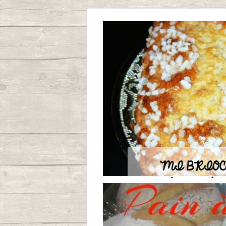
MI BRIOC
GÂTEAU À 
FRAÎCHE ET E
D'