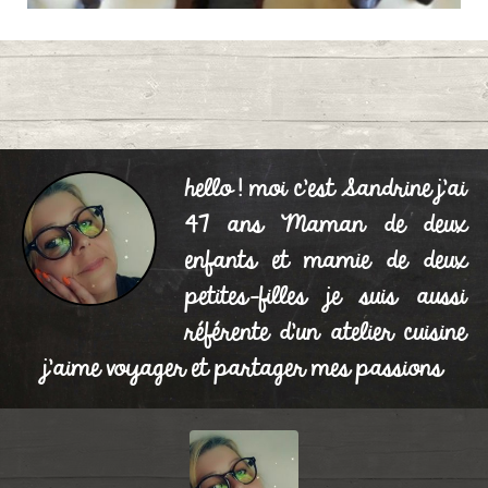
Bougies d'Halloween
0
Publié le 13/10/2022 à 19:11
hello ! moi c'est Sandrine j'ai
47 ans Maman de deux
enfants et mamie de deux
petites-filles je suis aussi
référente d'un atelier cuisine
j'aime voyager et partager mes passions