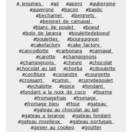
#_legumes_
#ail
#apero
#aubergine
#auvergne
#bacon
#basilic
#bechamel_
#beignets_
#beignet_de_carnaval_
#blanc_de_poulet_
#boeuf
#bolo_de_laranja
#boulettedeboeuf
#boulettes_
#bourguignon
#cakefactory
#cake_factory_
#cancoillotte
#carbonara
#carnaval_
#carotte
#champignons
#champignons_
#chevre
#chocolat
#chocolat_au_lait
#chorba
#ciboulette
#confiture
#coriandre
#courgette
#croissant_
#cumin_
#currydepoulet
#echalotte
#epice
#fondant_
#fondant_a_la_noix_de_coco
#fourme
#fromagefrais
#fromage_
#fromage_bleu
#ftour
#gateau_
#gateau_au_chocolat_au_lait
#gateau_a_lorange
#gateau_fondant
#gateau_moelleux_
#gateau_portugais_
#gesier_au_cookeo
#goutter