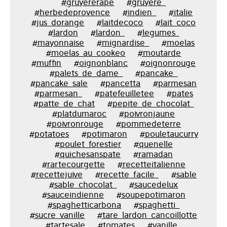
#gruyererape
#gruyere_
#herbedeprovence
#indien_
#italie
#jus_dorange
#laitdecoco
#lait_coco
#lardon
#lardon_
#legumes_
#mayonnaise
#mignardise_
#moelas
#moelas_au_cookeo
#moutarde
#muffin
#oignonblanc
#oignonrouge
#palets_de_dame_
#pancake_
#pancake_sale
#pancetta
#parmesan
#parmesan_
#patefeuilletee
#pates
#patte_de_chat
#pepite_de_chocolat_
#platdumaroc
#poivronjaune
#poivronrouge
#pommedeterre
#potatoes
#potimaron
#pouletaucurry
#poulet_forestier
#quenelle
#quichesanspate
#ramadan
#rartecourgette
#recetteitalienne
#recettejuive
#recette_facile_
#sable
#sable_chocolat_
#saucedelux
#sauceindienne
#soupepotimaron
#spaghetticarbona
#spaghetti_
#sucre_vanille
#tare_lardon_cancoillotte
#tartesale
#tomates
#vanille_