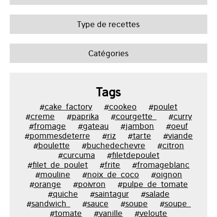
Type de recettes
Catégories
Tags
#cake_factory
#cookeo
#poulet
#creme
#paprika
#courgette_
#curry
#fromage
#gateau
#jambon
#oeuf
#pommesdeterre
#riz
#tarte
#viande
#boulette
#buchedechevre
#citron
#curcuma
#filetdepoulet
#filet_de_poulet
#frite
#fromageblanc
#mouline
#noix_de_coco
#oignon
#orange
#poivron
#pulpe_de_tomate
#quiche
#saintagur
#salade
#sandwich_
#sauce
#soupe
#soupe_
#tomate
#vanille
#veloute