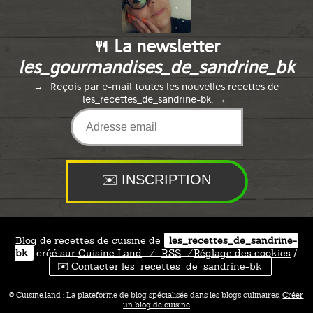
🍴 La newsletter
les_gourmandises_de_sandrine_bk
Reçois par e-mail toutes les nouvelles recettes de
les_recettes_de_sandrine-bk.
Blog de recettes de cuisine de
les_recettes_de_sandrine-
bk
créé sur
Cuisine
Land
⁄
RSS
⁄
Réglage des cookies
/
✉️ Contacter les_recettes_de_sandrine-bk
© Cuisine.land : La plateforme de blog spécialisée dans les blogs culinaires.
Créer
un blog de cuisine