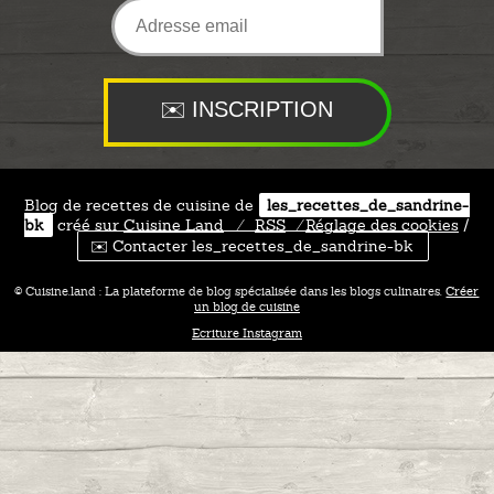
Blog de recettes de cuisine de
les_recettes_de_sandrine-
bk
créé sur
Cuisine
Land
⁄
RSS
⁄
Réglage des cookies
/
✉️ Contacter les_recettes_de_sandrine-bk
© Cuisine.land : La plateforme de blog spécialisée dans les blogs culinaires.
Créer
un blog de cuisine
Ecriture Instagram