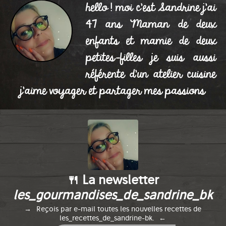
POMMES DE TERRE AU
hello ! moi c'est Sandrine j'ai
COOKEO
47 ans Maman de deux
enfants et mamie de deux
Publié le 16/09/2024 à 23:24
petites-filles je suis aussi
référente d'un atelier cuisine
j'aime voyager et partager mes passions
🍴 La newsletter
les_gourmandises_de_sandrine_bk
Reçois par e-mail toutes les nouvelles recettes de
les_recettes_de_sandrine-bk.