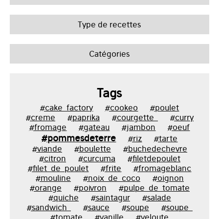
Type de recettes
Catégories
Tags
#cake_factory
#cookeo
#poulet
#creme
#paprika
#courgette_
#curry
#fromage
#gateau
#jambon
#oeuf
#pommesdeterre
#riz
#tarte
#viande
#boulette
#buchedechevre
#citron
#curcuma
#filetdepoulet
#filet_de_poulet
#frite
#fromageblanc
#mouline
#noix_de_coco
#oignon
#orange
#poivron
#pulpe_de_tomate
#quiche
#saintagur
#salade
#sandwich_
#sauce
#soupe
#soupe_
#tomate
#vanille
#veloute