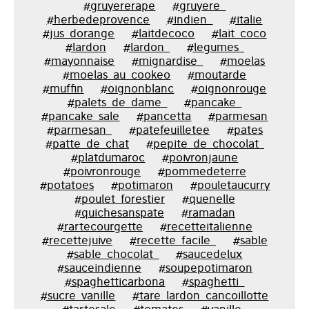
#gruyererape
#gruyere_
#herbedeprovence
#indien_
#italie
#jus_dorange
#laitdecoco
#lait_coco
#lardon
#lardon_
#legumes_
#mayonnaise
#mignardise_
#moelas
#moelas_au_cookeo
#moutarde
#muffin
#oignonblanc
#oignonrouge
#palets_de_dame_
#pancake_
#pancake_sale
#pancetta
#parmesan
#parmesan_
#patefeuilletee
#pates
#patte_de_chat
#pepite_de_chocolat_
#platdumaroc
#poivronjaune
#poivronrouge
#pommedeterre
#potatoes
#potimaron
#pouletaucurry
#poulet_forestier
#quenelle
#quichesanspate
#ramadan
#rartecourgette
#recetteitalienne
#recettejuive
#recette_facile_
#sable
#sable_chocolat_
#saucedelux
#sauceindienne
#soupepotimaron
#spaghetticarbona
#spaghetti_
#sucre_vanille
#tare_lardon_cancoillotte