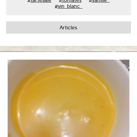
#tartesale
#tomates
#vanille_
#vin_blanc_
Articles