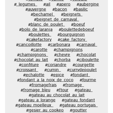
#_legumes_
#ail
#apero
#aubergine
#auvergne
#bacon
#basilic
#bechamel_
#beignets_
#beignet_de_carnaval_
#blanc_de_poulet_
#boeuf
#bolo_de_laranja
#boulettedeboeuf
#boulettes_
#bourguignon
#cakefactory
#cake_factory_
#cancoillotte
#carbonara
#carnaval_
#carotte
#champignons
#champignons_
#chevre
#chocolat
#chocolat_au_lait
#chorba
#ciboulette
#confiture
#coriandre
#courgette
#croissant_
#cumin_
#currydepoulet
#echalotte
#epice
#fondant_
#fondant_a_la_noix_de_coco
#fourme
#fromagefrais
#fromage_
#fromage_bleu
#ftour
#gateau_
#gateau_au_chocolat_au_lait
#gateau_a_lorange
#gateau_fondant
#gateau_moelleux_
#gateau_portugais_
#gesier_au_cookeo
#goutter