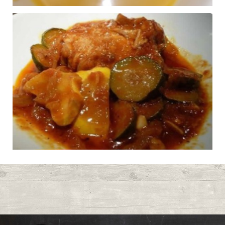
SOUPE DE
0
POTIMARON
Publié le 02/10/2024 à 0:25
POULET COURGETTES
0