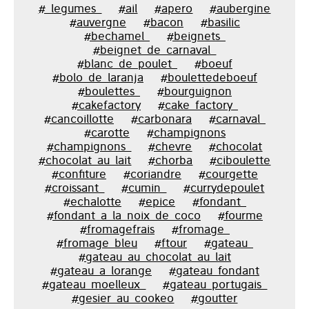
#_legumes_
#ail
#apero
#aubergine
#auvergne
#bacon
#basilic
#bechamel_
#beignets_
#beignet_de_carnaval_
#blanc_de_poulet_
#boeuf
#bolo_de_laranja
#boulettedeboeuf
#boulettes_
#bourguignon
#cakefactory
#cake_factory_
#cancoillotte
#carbonara
#carnaval_
#carotte
#champignons
#champignons_
#chevre
#chocolat
#chocolat_au_lait
#chorba
#ciboulette
#confiture
#coriandre
#courgette
#croissant_
#cumin_
#currydepoulet
#echalotte
#epice
#fondant_
#fondant_a_la_noix_de_coco
#fourme
#fromagefrais
#fromage_
#fromage_bleu
#ftour
#gateau_
#gateau_au_chocolat_au_lait
#gateau_a_lorange
#gateau_fondant
#gateau_moelleux_
#gateau_portugais_
#gesier_au_cookeo
#goutter