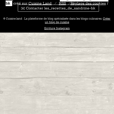
bk
créé sur
Cuisine
Land
⁄
RSS
⁄
Réglage des cookies
/
✉️ Contacter les_recettes_de_sandrine-bk
© Cuisine.land : La plateforme de blog spécialisée dans les blogs culinaires.
Créer
un blog de cuisine
Ecriture Instagram