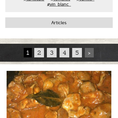
#vin_blanc_
Articles
1
2
3
4
5
>