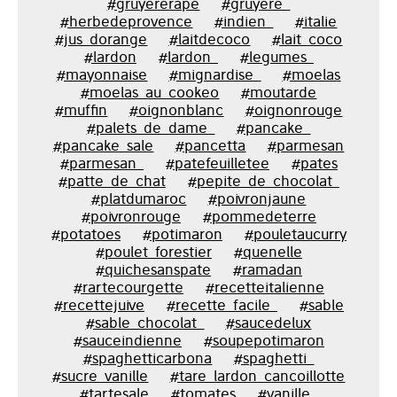
#gruyererape
#gruyere_
#herbedeprovence
#indien_
#italie
#jus_dorange
#laitdecoco
#lait_coco
#lardon
#lardon_
#legumes_
#mayonnaise
#mignardise_
#moelas
#moelas_au_cookeo
#moutarde
#muffin
#oignonblanc
#oignonrouge
#palets_de_dame_
#pancake_
#pancake_sale
#pancetta
#parmesan
#parmesan_
#patefeuilletee
#pates
#patte_de_chat
#pepite_de_chocolat_
#platdumaroc
#poivronjaune
#poivronrouge
#pommedeterre
#potatoes
#potimaron
#pouletaucurry
#poulet_forestier
#quenelle
#quichesanspate
#ramadan
#rartecourgette
#recetteitalienne
#recettejuive
#recette_facile_
#sable
#sable_chocolat_
#saucedelux
#sauceindienne
#soupepotimaron
#spaghetticarbona
#spaghetti_
#sucre_vanille
#tare_lardon_cancoillotte
#tartesale
#tomates
#vanille_