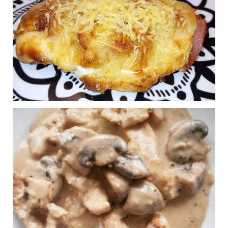
SOUPE DE
0
POTIMARON
Publié le 02/10/2024 à 0:25
POULET COURGETTES
0
POMMES DE TERRE AU
COOKEO