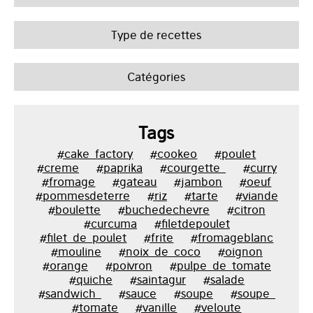
Type de recettes
Catégories
Tags
#cake_factory
#cookeo
#poulet
#creme
#paprika
#courgette_
#curry
#fromage
#gateau
#jambon
#oeuf
#pommesdeterre
#riz
#tarte
#viande
#boulette
#buchedechevre
#citron
#curcuma
#filetdepoulet
#filet_de_poulet
#frite
#fromageblanc
#mouline
#noix_de_coco
#oignon
#orange
#poivron
#pulpe_de_tomate
#quiche
#saintagur
#salade
#sandwich_
#sauce
#soupe
#soupe_
#tomate
#vanille
#veloute