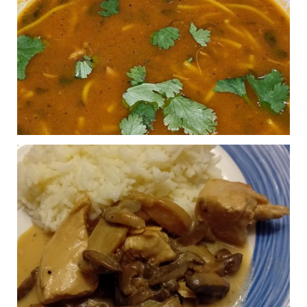
Moelas gésiers au
0
cookeo
Publié le 26/03/2025 à 17:49
Pancake Poulet
0
Fromage
Publié le 21/03/2025 à 18:22