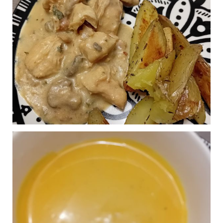
QUICHE AU SAINT
0
MORET
Publié le 22/01/2025 à 16:45
MOULINÉ AU SAINT
0
AGUR