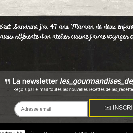
 c'est Sandrine j'ai 47 ans Maman de deux enfan
is aussi référente d'un atelier cuisine j'aime voyage
🍴 La newsletter
les_gourmandises_de
Reçois par e-mail toutes les nouvelles recettes de les_recett