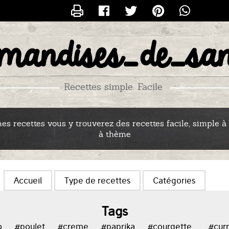
CONTACTER
rmandises_de_san
S_RECETTES_DE_SANDRINE
Recettes simple. Facile
s recettes vous y trouverez des recettes facile, simple à 
à thème
Accueil
Type de recettes
Catégories
Tags
o
#poulet
#creme
#paprika
#courgette_
#curr