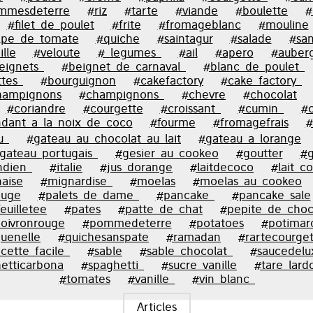
mmesdeterre
#riz
#tarte
#viande
#boulette
#
#filet_de_poulet
#frite
#fromageblanc
#mouline
lpe_de_tomate
#quiche
#saintagur
#salade
#sa
lle
#veloute
#_legumes_
#ail
#apero
#auber
eignets_
#beignet_de_carnaval_
#blanc_de_poulet_
tes_
#bourguignon
#cakefactory
#cake_factory_
hampignons
#champignons_
#chevre
#chocolat
#coriandre
#courgette
#croissant_
#cumin_
#c
dant_a_la_noix_de_coco
#fourme
#fromagefrais
#
u_
#gateau_au_chocolat_au_lait
#gateau_a_lorange
gateau_portugais_
#gesier_au_cookeo
#goutter
#g
ndien_
#italie
#jus_dorange
#laitdecoco
#lait_c
aise
#mignardise_
#moelas
#moelas_au_cookeo
ouge
#palets_de_dame_
#pancake_
#pancake_sale
euilletee
#pates
#patte_de_chat
#pepite_de_choc
oivronrouge
#pommedeterre
#potatoes
#potimar
uenelle
#quichesanspate
#ramadan
#rartecourge
cette_facile_
#sable
#sable_chocolat_
#saucedelu
etticarbona
#spaghetti_
#sucre_vanille
#tare_lard
#tomates
#vanille_
#vin_blanc_
Articles