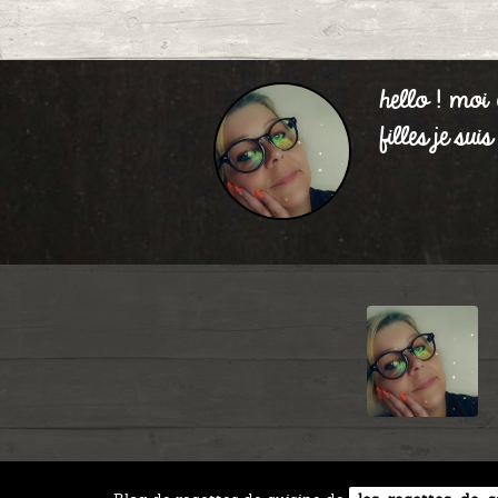
hello ! moi
filles je su