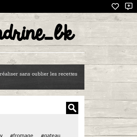
X
drine_bk
-BK
réaliser sans oublier les recettes
y
#fromage
#gateau