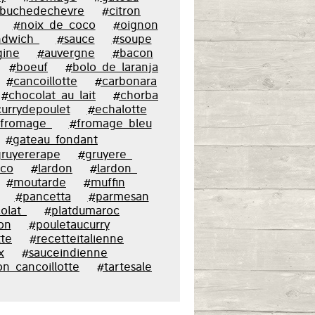
buchedechevre
#citron
#noix_de_coco
#oignon
ndwich_
#sauce
#soupe
gine
#auvergne
#bacon
#boeuf
#bolo_de_laranja
#cancoillotte
#carbonara
#chocolat_au_lait
#chorba
urrydepoulet
#echalotte
fromage_
#fromage_bleu
#gateau_fondant
ruyererape
#gruyere_
oco
#lardon
#lardon_
#moutarde
#muffin
#pancetta
#parmesan
olat_
#platdumaroc
on
#pouletaucurry
tte
#recetteitalienne
x
#sauceindienne
on_cancoillotte
#tartesale