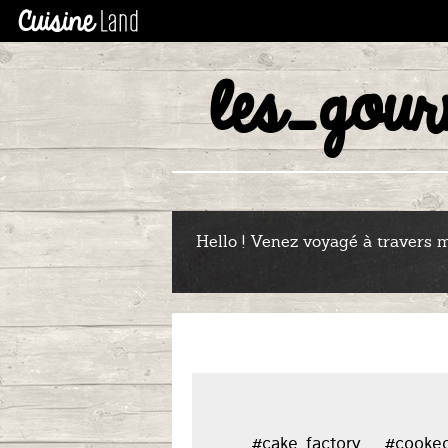
les_gou
LE
Hello ! Venez voyagé à travers me
#cake_factory
#cooke