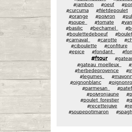
#jambon
#oeuf
#po
#curcuma
#filetdepoulet
#orange
#poivron
#pu
#soupe_
#tomate
#vani
#basilic
#bechamel_
#b
#boulettedeboeuf
#boulet
#carnaval_
#carotte
#c
#ciboulette
#confiture
#epice
#fondant_
#fon
#ftour
#gatea
#gateau_moelleux_
#
#herbedeprovence
#i
#legumes_
#mayonn
#oignonblanc
#oignonr
#parmesan_
#patef
#poivronjaune
#p
#poulet_forestier
#q
#recettejuive
#re
#soupepotimaron
#spagh