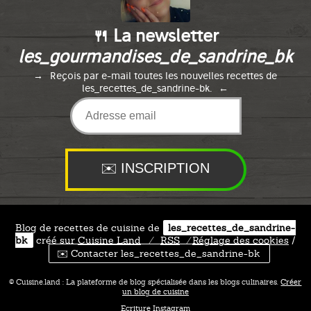
🍴 La newsletter
les_gourmandises_de_sandrine_bk
Reçois par e-mail toutes les nouvelles recettes de
les_recettes_de_sandrine-bk.
Blog de recettes de cuisine de
les_recettes_de_sandrine-
bk
créé sur
Cuisine
Land
⁄
RSS
⁄
Réglage des cookies
/
✉️ Contacter les_recettes_de_sandrine-bk
© Cuisine.land : La plateforme de blog spécialisée dans les blogs culinaires.
Créer
un blog de cuisine
Ecriture Instagram