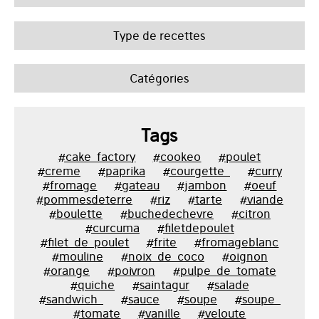
Type de recettes
Catégories
Tags
#cake_factory
#cookeo
#poulet
#creme
#paprika
#courgette_
#curry
#fromage
#gateau
#jambon
#oeuf
#pommesdeterre
#riz
#tarte
#viande
#boulette
#buchedechevre
#citron
#curcuma
#filetdepoulet
#filet_de_poulet
#frite
#fromageblanc
#mouline
#noix_de_coco
#oignon
#orange
#poivron
#pulpe_de_tomate
#quiche
#saintagur
#salade
#sandwich_
#sauce
#soupe
#soupe_
#tomate
#vanille
#veloute