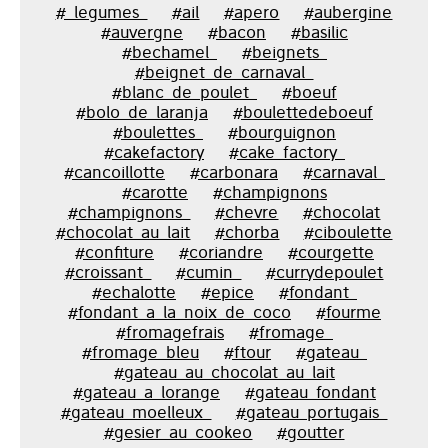
#_legumes_
#ail
#apero
#aubergine
#auvergne
#bacon
#basilic
#bechamel_
#beignets_
#beignet_de_carnaval_
#blanc_de_poulet_
#boeuf
#bolo_de_laranja
#boulettedeboeuf
#boulettes_
#bourguignon
#cakefactory
#cake_factory_
#cancoillotte
#carbonara
#carnaval_
#carotte
#champignons
#champignons_
#chevre
#chocolat
#chocolat_au_lait
#chorba
#ciboulette
#confiture
#coriandre
#courgette
#croissant_
#cumin_
#currydepoulet
#echalotte
#epice
#fondant_
#fondant_a_la_noix_de_coco
#fourme
#fromagefrais
#fromage_
#fromage_bleu
#ftour
#gateau_
#gateau_au_chocolat_au_lait
#gateau_a_lorange
#gateau_fondant
#gateau_moelleux_
#gateau_portugais_
#gesier_au_cookeo
#goutter