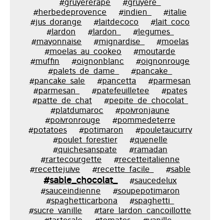
#gruyererape
#gruyere_
#herbedeprovence
#indien_
#italie
#jus_dorange
#laitdecoco
#lait_coco
#lardon
#lardon_
#legumes_
#mayonnaise
#mignardise_
#moelas
#moelas_au_cookeo
#moutarde
#muffin
#oignonblanc
#oignonrouge
#palets_de_dame_
#pancake_
#pancake_sale
#pancetta
#parmesan
#parmesan_
#patefeuilletee
#pates
#patte_de_chat
#pepite_de_chocolat_
#platdumaroc
#poivronjaune
#poivronrouge
#pommedeterre
#potatoes
#potimaron
#pouletaucurry
#poulet_forestier
#quenelle
#quichesanspate
#ramadan
#rartecourgette
#recetteitalienne
#recettejuive
#recette_facile_
#sable
#sable_chocolat_
#saucedelux
#sauceindienne
#soupepotimaron
#spaghetticarbona
#spaghetti_
#sucre_vanille
#tare_lardon_cancoillotte