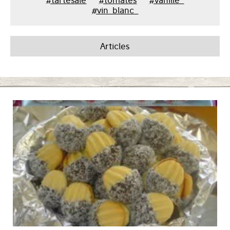
#tartesale
#tomates
#vanille_
#vin_blanc_
Articles