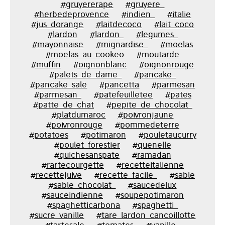
#gruyererape
#gruyere_
#herbedeprovence
#indien_
#italie
#jus_dorange
#laitdecoco
#lait_coco
#lardon
#lardon_
#legumes_
#mayonnaise
#mignardise_
#moelas
#moelas_au_cookeo
#moutarde
#muffin
#oignonblanc
#oignonrouge
#palets_de_dame_
#pancake_
#pancake_sale
#pancetta
#parmesan
#parmesan_
#patefeuilletee
#pates
#patte_de_chat
#pepite_de_chocolat_
#platdumaroc
#poivronjaune
#poivronrouge
#pommedeterre
#potatoes
#potimaron
#pouletaucurry
#poulet_forestier
#quenelle
#quichesanspate
#ramadan
#rartecourgette
#recetteitalienne
#recettejuive
#recette_facile_
#sable
#sable_chocolat_
#saucedelux
#sauceindienne
#soupepotimaron
#spaghetticarbona
#spaghetti_
#sucre_vanille
#tare_lardon_cancoillotte