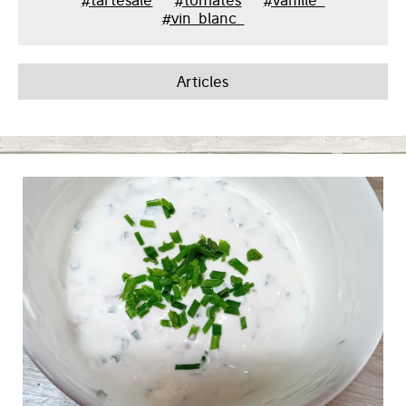
#tartesale
#tomates
#vanille_
#vin_blanc_
Articles