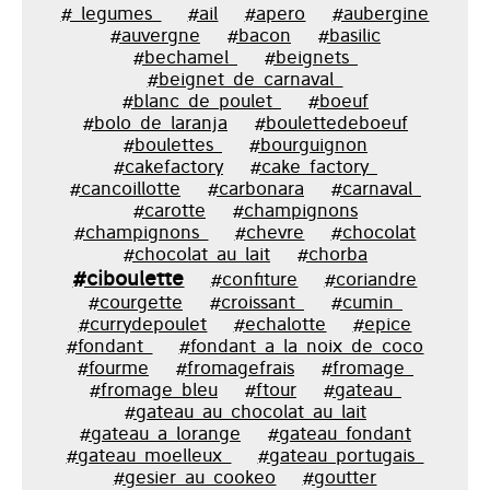
#_legumes_
#ail
#apero
#aubergine
#auvergne
#bacon
#basilic
#bechamel_
#beignets_
#beignet_de_carnaval_
#blanc_de_poulet_
#boeuf
#bolo_de_laranja
#boulettedeboeuf
#boulettes_
#bourguignon
#cakefactory
#cake_factory_
#cancoillotte
#carbonara
#carnaval_
#carotte
#champignons
#champignons_
#chevre
#chocolat
#chocolat_au_lait
#chorba
#ciboulette
#confiture
#coriandre
#courgette
#croissant_
#cumin_
#currydepoulet
#echalotte
#epice
#fondant_
#fondant_a_la_noix_de_coco
#fourme
#fromagefrais
#fromage_
#fromage_bleu
#ftour
#gateau_
#gateau_au_chocolat_au_lait
#gateau_a_lorange
#gateau_fondant
#gateau_moelleux_
#gateau_portugais_
#gesier_au_cookeo
#goutter