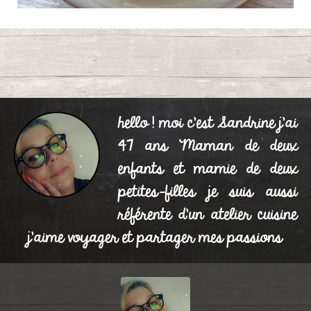
SAUCE DE LUX À MA
0
FAÇON
hello ! moi c'est Sandrine j'ai
Publié le 28/06/2024 à 18:43
47 ans Maman de deux
enfants et mamie de deux
petites-filles je suis aussi
référente d'un atelier cuisine
j'aime voyager et partager mes passions