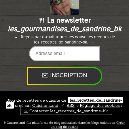
🍴 La newsletter
les_gourmandises_de_sandrine_bk
Reçois par e-mail toutes les nouvelles recettes de
les_recettes_de_sandrine-bk.
Blog de recettes de cuisine de
les_recettes_de_sandrine-
bk
créé sur
Cuisine
Land
⁄
RSS
⁄
Réglage des cookies
/
✉️ Contacter les_recettes_de_sandrine-bk
© Cuisine.land : La plateforme de blog spécialisée dans les blogs culinaires.
Créer
un blog de cuisine