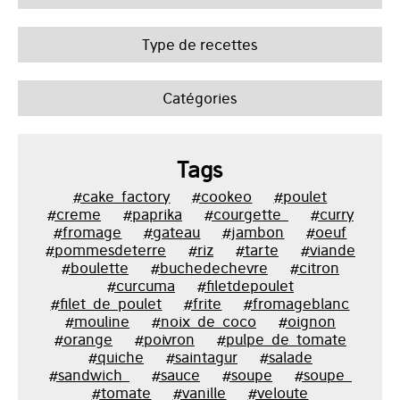
Type de recettes
Catégories
Tags
#cake_factory
#cookeo
#poulet
#creme
#paprika
#courgette_
#curry
#fromage
#gateau
#jambon
#oeuf
#pommesdeterre
#riz
#tarte
#viande
#boulette
#buchedechevre
#citron
#curcuma
#filetdepoulet
#filet_de_poulet
#frite
#fromageblanc
#mouline
#noix_de_coco
#oignon
#orange
#poivron
#pulpe_de_tomate
#quiche
#saintagur
#salade
#sandwich_
#sauce
#soupe
#soupe_
#tomate
#vanille
#veloute