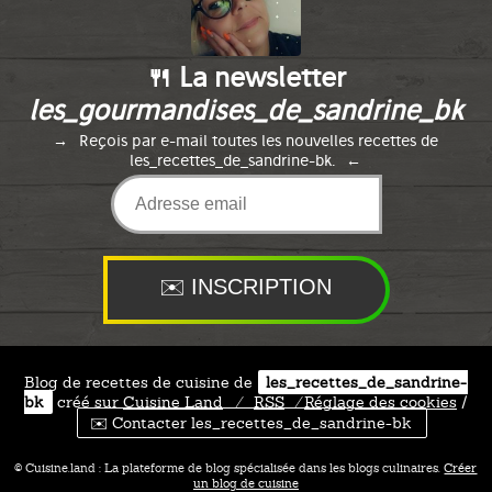
🍴 La newsletter
les_gourmandises_de_sandrine_bk
Reçois par e-mail toutes les nouvelles recettes de
les_recettes_de_sandrine-bk.
Blog de recettes de cuisine de
les_recettes_de_sandrine-
bk
créé sur
Cuisine
Land
⁄
RSS
⁄
Réglage des cookies
/
✉️ Contacter les_recettes_de_sandrine-bk
© Cuisine.land : La plateforme de blog spécialisée dans les blogs culinaires.
Créer
un blog de cuisine