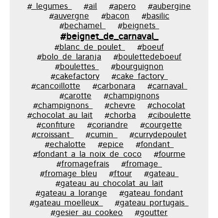
#_legumes_
#ail
#apero
#aubergine
#auvergne
#bacon
#basilic
#bechamel_
#beignets_
#beignet_de_carnaval_
#blanc_de_poulet_
#boeuf
#bolo_de_laranja
#boulettedeboeuf
#boulettes_
#bourguignon
#cakefactory
#cake_factory_
#cancoillotte
#carbonara
#carnaval_
#carotte
#champignons
#champignons_
#chevre
#chocolat
#chocolat_au_lait
#chorba
#ciboulette
#confiture
#coriandre
#courgette
#croissant_
#cumin_
#currydepoulet
#echalotte
#epice
#fondant_
#fondant_a_la_noix_de_coco
#fourme
#fromagefrais
#fromage_
#fromage_bleu
#ftour
#gateau_
#gateau_au_chocolat_au_lait
#gateau_a_lorange
#gateau_fondant
#gateau_moelleux_
#gateau_portugais_
#gesier_au_cookeo
#goutter