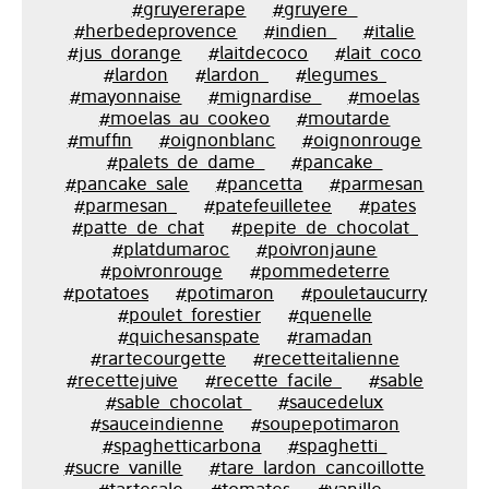
#gruyererape
#gruyere_
#herbedeprovence
#indien_
#italie
#jus_dorange
#laitdecoco
#lait_coco
#lardon
#lardon_
#legumes_
#mayonnaise
#mignardise_
#moelas
#moelas_au_cookeo
#moutarde
#muffin
#oignonblanc
#oignonrouge
#palets_de_dame_
#pancake_
#pancake_sale
#pancetta
#parmesan
#parmesan_
#patefeuilletee
#pates
#patte_de_chat
#pepite_de_chocolat_
#platdumaroc
#poivronjaune
#poivronrouge
#pommedeterre
#potatoes
#potimaron
#pouletaucurry
#poulet_forestier
#quenelle
#quichesanspate
#ramadan
#rartecourgette
#recetteitalienne
#recettejuive
#recette_facile_
#sable
#sable_chocolat_
#saucedelux
#sauceindienne
#soupepotimaron
#spaghetticarbona
#spaghetti_
#sucre_vanille
#tare_lardon_cancoillotte