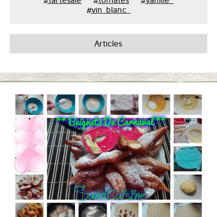
#tartesale
#tomates
#vanille_
#vin_blanc_
Articles