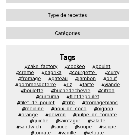
Type de recettes
Catégories
Tags
#cake_factory
#cookeo
#poulet
#creme
#paprika
#courgette_
#curry
#fromage
#gateau
#jambon
#oeuf
#pommesdeterre
#riz
#tarte
#viande
#boulette
#buchedechevre
#citron
#curcuma
#filetdepoulet
#filet_de_poulet
#frite
#fromageblanc
#mouline
#noix_de_coco
#oignon
#orange
#poivron
#pulpe_de_tomate
#quiche
#saintagur
#salade
#sandwich_
#sauce
#soupe
#soupe_
#tomate
#vanille
#veloute