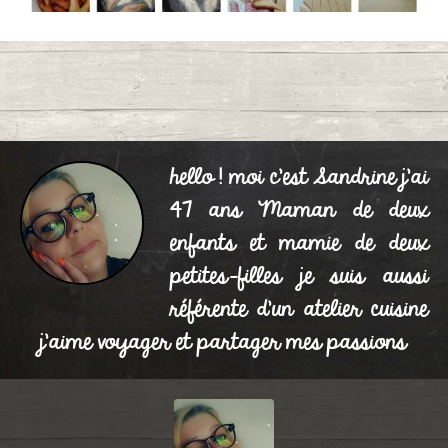
Beignet De Carnaval les
0
meilleurs
hello ! moi c'est Sandrine j'ai
Publié le 03/03/2025 à 17:26
47 ans Maman de deux
enfants et mamie de deux
petites-filles je suis aussi
référente d'un atelier cuisine
j'aime voyager et partager mes passions