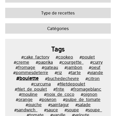
Type de recettes
Catégories
Tags
#cake_factory
#cookeo
#poulet
#creme
#paprika
#courgette_
#curry
#fromage
#gateau
#jambon
#oeuf
#pommesdeterre
#riz
#tarte
#viande
#boulette
#buchedechevre
#citron
#curcuma
#filetdepoulet
#filet_de_poulet
#frite
#fromageblanc
#mouline
#noix_de_coco
#oignon
#orange
#poivron
#pulpe_de_tomate
#quiche
#saintagur
#salade
#sandwich_
#sauce
#soupe
#soupe_
#tomate
#vanille
#veloute