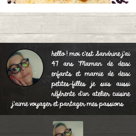
BOULETTES DE
0
VIANDE ET ÇA
hello ! moi c'est Sandrine j'ai
COMPOTÉ DE LÉGUMES
47 ans Maman de deux
Publié le 02/06/2024 à 22:42
enfants et mamie de deux
petites-filles je suis aussi
référente d'un atelier cuisine
j'aime voyager et partager mes passions