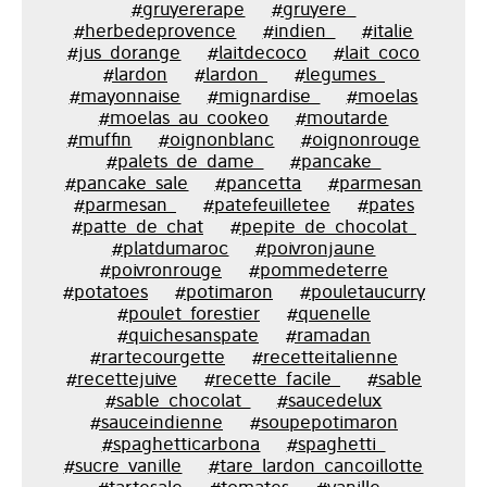
#gruyererape
#gruyere_
#herbedeprovence
#indien_
#italie
#jus_dorange
#laitdecoco
#lait_coco
#lardon
#lardon_
#legumes_
#mayonnaise
#mignardise_
#moelas
#moelas_au_cookeo
#moutarde
#muffin
#oignonblanc
#oignonrouge
#palets_de_dame_
#pancake_
#pancake_sale
#pancetta
#parmesan
#parmesan_
#patefeuilletee
#pates
#patte_de_chat
#pepite_de_chocolat_
#platdumaroc
#poivronjaune
#poivronrouge
#pommedeterre
#potatoes
#potimaron
#pouletaucurry
#poulet_forestier
#quenelle
#quichesanspate
#ramadan
#rartecourgette
#recetteitalienne
#recettejuive
#recette_facile_
#sable
#sable_chocolat_
#saucedelux
#sauceindienne
#soupepotimaron
#spaghetticarbona
#spaghetti_
#sucre_vanille
#tare_lardon_cancoillotte