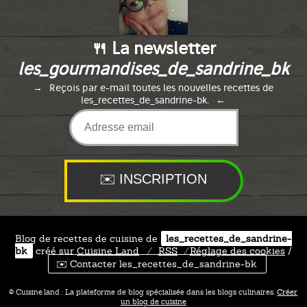
🍴 La newsletter
les_gourmandises_de_sandrine_bk
Reçois par e-mail toutes les nouvelles recettes de
les_recettes_de_sandrine-bk.
Blog de recettes de cuisine de
les_recettes_de_sandrine-
bk
créé sur
Cuisine
Land
⁄
RSS
⁄
Réglage des cookies
/
✉️ Contacter les_recettes_de_sandrine-bk
© Cuisine.land : La plateforme de blog spécialisée dans les blogs culinaires.
Créer
un blog de cuisine