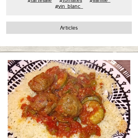
#tartesale
#tomates
#vanille_
#vin_blanc_
Articles