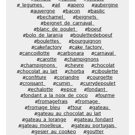
#_legumes_
#ail
#apero
#aubergine
#auvergne
#bacon
#basilic
#bechamel_
#beignets_
#beignet_de_carnaval_
#blanc_de_poulet_
#boeuf
#bolo_de_laranja
#boulettedeboeuf
#boulettes_
#bourguignon
#cakefactory
#cake_factory_
#cancoillotte
#carbonara
#carnaval_
#carotte
#champignons
#champignons_
#chevre
#chocolat
#chocolat_au_lait
#chorba
#ciboulette
#confiture
#coriandre
#courgette
#croissant_
#cumin_
#currydepoulet
#echalotte
#epice
#fondant_
#fondant_a_la_noix_de_coco
#fourme
#fromagefrais
#fromage_
#fromage_bleu
#ftour
#gateau_
#gateau_au_chocolat_au_lait
#gateau_a_lorange
#gateau_fondant
#gateau_moelleux_
#gateau_portugais_
#gesier_au_cookeo
#goutter