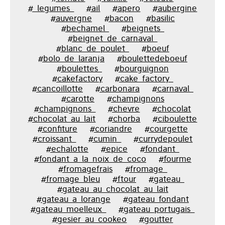
#_legumes_
#ail
#apero
#aubergine
#auvergne
#bacon
#basilic
#bechamel_
#beignets_
#beignet_de_carnaval_
#blanc_de_poulet_
#boeuf
#bolo_de_laranja
#boulettedeboeuf
#boulettes_
#bourguignon
#cakefactory
#cake_factory_
#cancoillotte
#carbonara
#carnaval_
#carotte
#champignons
#champignons_
#chevre
#chocolat
#chocolat_au_lait
#chorba
#ciboulette
#confiture
#coriandre
#courgette
#croissant_
#cumin_
#currydepoulet
#echalotte
#epice
#fondant_
#fondant_a_la_noix_de_coco
#fourme
#fromagefrais
#fromage_
#fromage_bleu
#ftour
#gateau_
#gateau_au_chocolat_au_lait
#gateau_a_lorange
#gateau_fondant
#gateau_moelleux_
#gateau_portugais_
#gesier_au_cookeo
#goutter