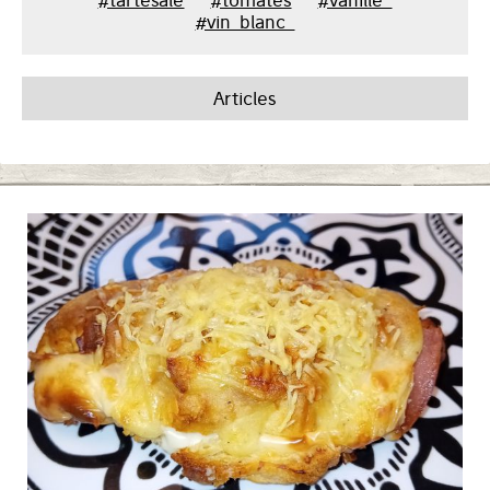
#tartesale
#tomates
#vanille_
#vin_blanc_
Articles