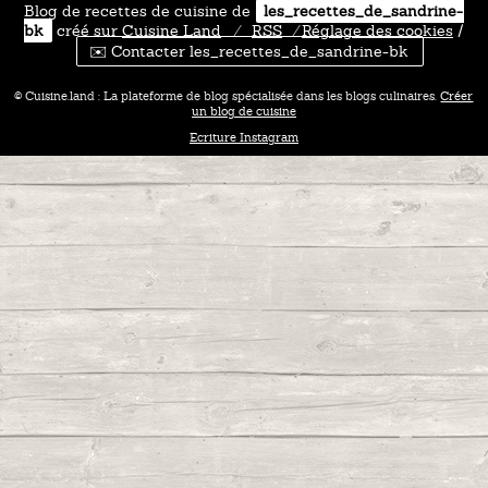
Blog de recettes de cuisine de
les_recettes_de_sandrine-
bk
créé sur
Cuisine
Land
⁄
RSS
⁄
Réglage des cookies
/
✉️ Contacter les_recettes_de_sandrine-bk
© Cuisine.land : La plateforme de blog spécialisée dans les blogs culinaires.
Créer
un blog de cuisine
Ecriture Instagram