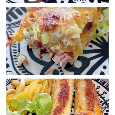
CROISSANT AU
0
JAMBON ET BÉCHAMEL
Publié le 03/09/2024 à 21:24
L'AVERGNATE
0