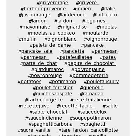
#gruyererape
#gruyere_
#herbedeprovence
#indien_
#italie
#jus_dorange
#laitdecoco
#lait_coco
#lardon
#lardon_
#legumes_
#mayonnaise
#mignardise_
#moelas
#moelas_au_cookeo
#moutarde
#muffin
#oignonblanc
#oignonrouge
#palets_de_dame_
#pancake_
#pancake_sale
#pancetta
#parmesan
#parmesan_
#patefeuilletee
#pates
#patte_de_chat
#pepite_de_chocolat_
#platdumaroc
#poivronjaune
#poivronrouge
#pommedeterre
#potatoes
#potimaron
#pouletaucurry
#poulet_forestier
#quenelle
#quichesanspate
#ramadan
#rartecourgette
#recetteitalienne
#recettejuive
#recette_facile_
#sable
#sable_chocolat_
#saucedelux
#sauceindienne
#soupepotimaron
#spaghetticarbona
#spaghetti_
#sucre_vanille
#tare_lardon_cancoillotte