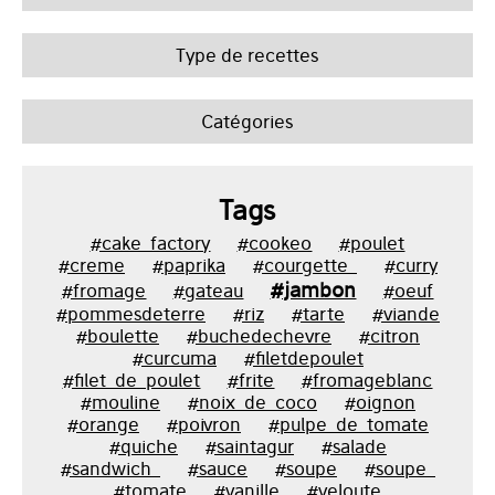
Type de recettes
Catégories
Tags
#cake_factory
#cookeo
#poulet
#creme
#paprika
#courgette_
#curry
#jambon
#fromage
#gateau
#oeuf
#pommesdeterre
#riz
#tarte
#viande
#boulette
#buchedechevre
#citron
#curcuma
#filetdepoulet
#filet_de_poulet
#frite
#fromageblanc
#mouline
#noix_de_coco
#oignon
#orange
#poivron
#pulpe_de_tomate
#quiche
#saintagur
#salade
#sandwich_
#sauce
#soupe
#soupe_
#tomate
#vanille
#veloute