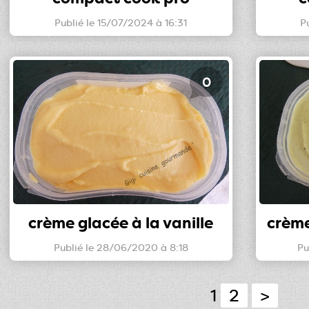
Publié le 15/07/2024 à 16:31
P
0
crème glacée à la vanille
crème
Publié le 28/06/2020 à 8:18
Pu
1
2
>