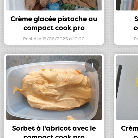
Crème glacée pistache au
S
compact cook pro
c
Publié le 19/06/2025 à 10:20
P
1
Sorbet à l'abricot avec le
Crèm
compact cook pro
c