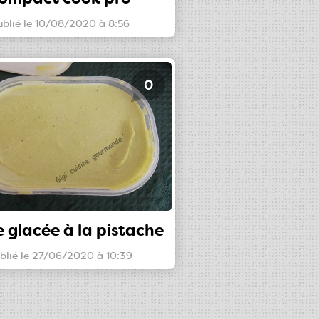
ublié le 10/08/2020 à 8:56
0
 glacée à la pistache
blié le 27/06/2020 à 10:39