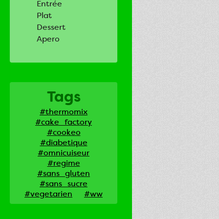
Entrée
Plat
Dessert
Apero
Tags
#thermomix
#cake_factory
#cookeo
#diabetique
#omnicuiseur
#regime
#sans_gluten
#sans_sucre
#vegetarien
#ww