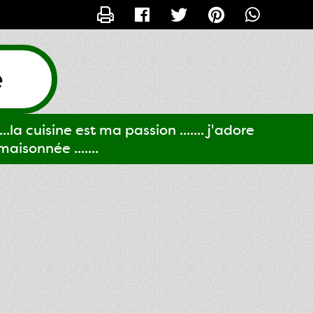
CONTACTER GIGI61
e
..la cuisine est ma passion ....... j'adore
aisonnée .......