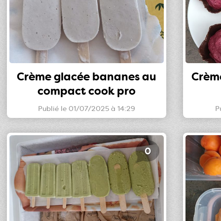
Crème glacée bananes au
Crème
compact cook pro
Publié le 01/07/2025 à 14:29
P
0