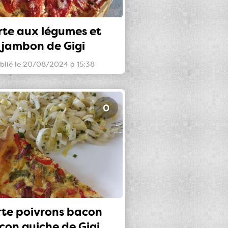
rte aux légumes et
jambon de Gigi
blié le 20/08/2024 à 15:38
0
rte poivrons bacon
çon quiche de Gigi