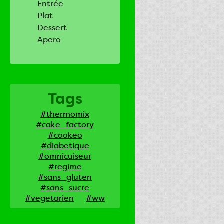
Entrée
Plat
Dessert
Apero
Tags
#thermomix
#cake_factory
#cookeo
#diabetique
#omnicuiseur
#regime
#sans_gluten
#sans_sucre
#vegetarien
#ww