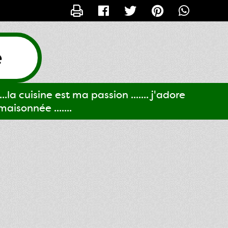
CONTACTER GIGI61
e
..la cuisine est ma passion ....... j'adore
aisonnée .......