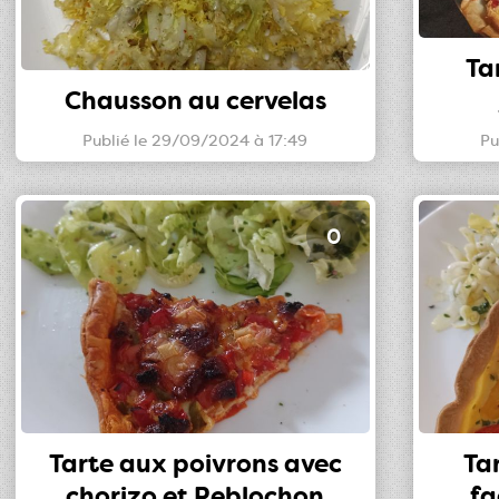
Ta
Chausson au cervelas
Publié le 29/09/2024 à 17:49
Pu
0
Tarte aux poivrons avec
Ta
chorizo et Reblochon
fa