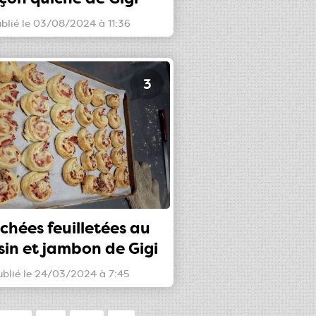
blié le 03/08/2024 à 11:36
3
chées feuilletées au
sin et jambon de Gigi
ublié le 24/03/2024 à 7:45