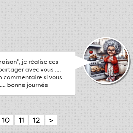
ison", je réalise ces
partager avec vous ....
un commentaire si vous
.... bonne journée
10
11
12
>