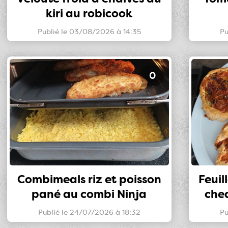
kiri au robicook
Publié le 03/08/2026 à 14:35
Pu
0
Combimeals riz et poisson
Feuil
pané au combi Ninja
che
Publié le 24/07/2026 à 18:32
Pu