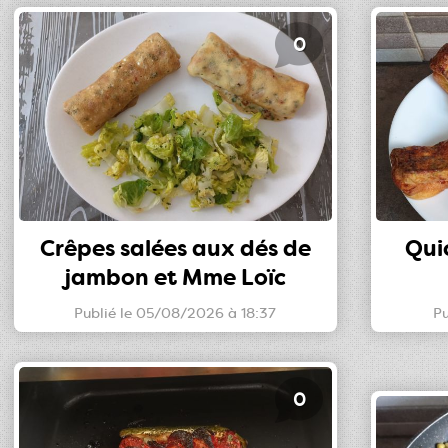
0
Crêpes salées aux dés de
Qui
jambon et Mme Loïc
Publié le 05/08/2026 à 18:37
Pu
0