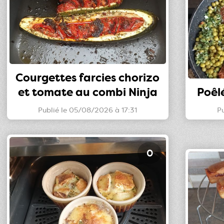
Courgettes farcies chorizo
et tomate au combi Ninja
Poêl
Publié le 05/08/2026 à 17:31
Pu
0