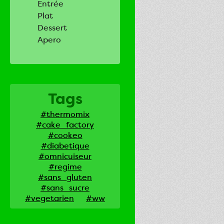
Entrée
Plat
Dessert
Apero
Tags
#thermomix
#cake_factory
#cookeo
#diabetique
#omnicuiseur
#regime
#sans_gluten
#sans_sucre
#vegetarien
#ww