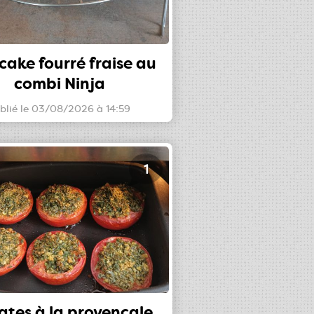
cake fourré fraise au
combi Ninja
blié le 03/08/2026 à 14:59
1
tes à la provençale