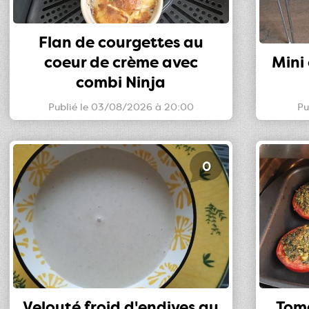
Flan de courgettes au
coeur de crème avec
Mini 
combi Ninja
Publié le 03/08/2026 à 20:00
Pu
0
Velouté froid d'endives au
Toma