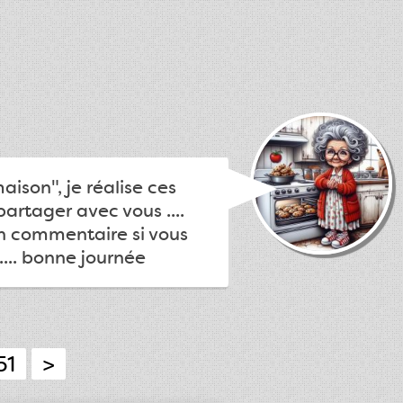
ison", je réalise ces
partager avec vous ....
un commentaire si vous
.... bonne journée
51
>