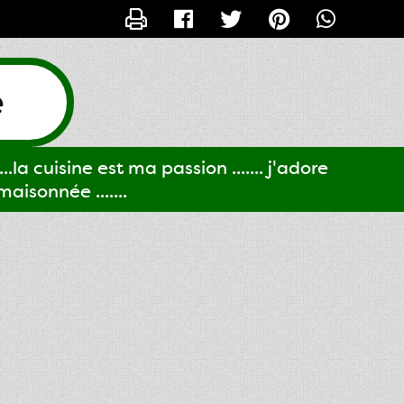
CONTACTER GIGI61
e
..la cuisine est ma passion ....... j'adore
aisonnée .......