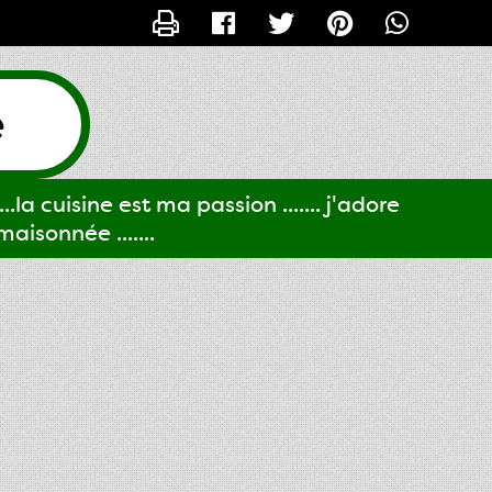
CONTACTER GIGI61
e
..la cuisine est ma passion ....... j'adore
aisonnée .......