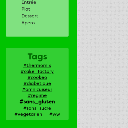
Entrée
Plat
Dessert
Apero
Tags
#thermomix
#cake_factory
#cookeo
#diabetique
#omnicuiseur
#regime
#sans_gluten
#sans_sucre
#vegetarien
#ww