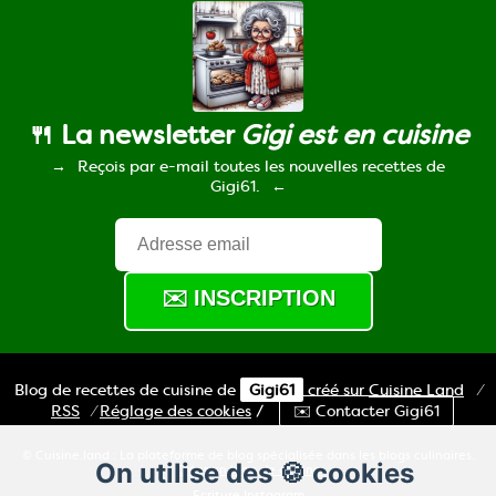
🍴 La newsletter
Gigi est en cuisine
Reçois par e-mail toutes les nouvelles recettes de
Gigi61.
Blog de recettes de cuisine de
Gigi61
créé sur
Cuisine
Land
⁄
RSS
⁄
Réglage des cookies
/
✉️ Contacter Gigi61
© Cuisine.land : La plateforme de blog spécialisée dans les blogs culinaires.
On utilise des 🍪 cookies
Créer un blog de cuisine
Ecriture Instagram