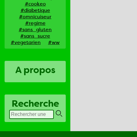
#cookeo
#diabetique
#omnicuiseur
#regime
#sans_gluten
#sans_sucre
#vegetarien
#ww
A propos
Recherche