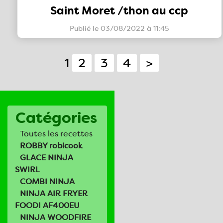
Saint Moret /thon au ccp
Publié le 03/08/2022 à 11:45
1
2
3
4
>
Catégories
Toutes les recettes
ROBBY robicook
GLACE NINJA
SWIRL
COMBI NINJA
NINJA AIR FRYER
FOODI AF400EU
NINJA WOODFIRE