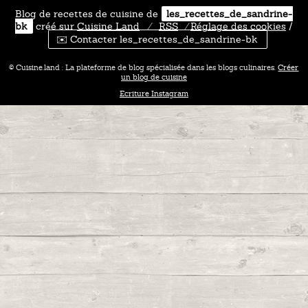
Blog de recettes de cuisine de
les_recettes_de_sandrine-
bk
créé sur
Cuisine
Land
⁄
RSS
⁄
Réglage des cookies
/
✉️ Contacter les_recettes_de_sandrine-bk
© Cuisine.land : La plateforme de blog spécialisée dans les blogs culinaires.
Créer
un blog de cuisine
Ecriture Instagram