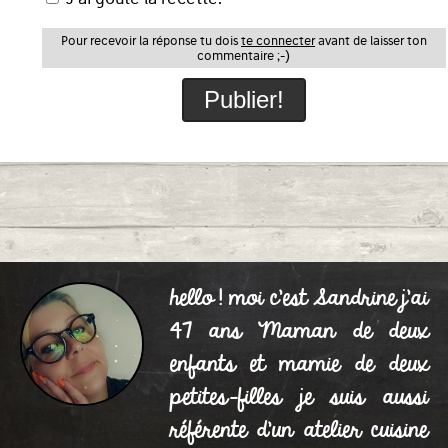
Pour recevoir la réponse tu dois
te connecter
avant de laisser ton
commentaire ;-)
hello ! moi c'est Sandrine j'ai
47 ans Maman de deux
enfants et mamie de deux
petites-filles je suis aussi
référente d'un atelier cuisine