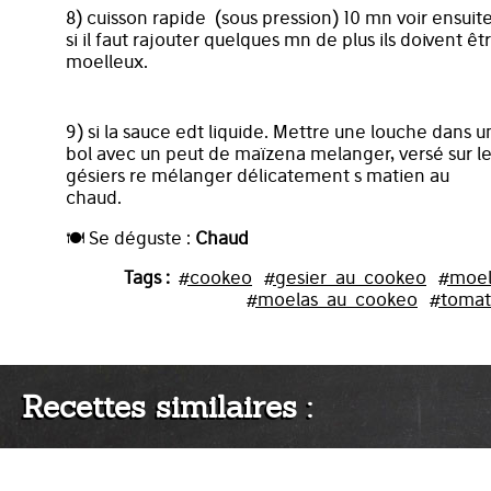
8) cuisson rapide (sous pression) 10 mn voir ensuit
si il faut rajouter quelques mn de plus ils doivent êt
moelleux.
9) si la sauce edt liquide. Mettre une louche dans u
bol avec un peut de maïzena melanger, versé sur l
gésiers re mélanger délicatement s matien au
chaud.
🍽️ Se déguste :
Chaud
Tags :
#cookeo
#gesier_au_cookeo
#moel
#moelas_au_cookeo
#tomat
Recettes similaires :