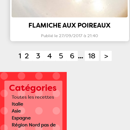
FLAMICHE AUX POIREAUX
Publié le 27/09/2017 à 21:40
1
2
3
4
5
6
...
18
>
Catégories
Toutes les recettes
Italie
Asie
Espagne
Région Nord pas de