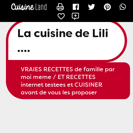
CONTACTER SLILI34
La cuisine de Lili
....
VRAIES RECETTES de famille par
moi meme / ET RECETTES
internet testees et CUISINER
avant de vous les proposer