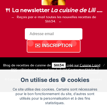
🍴 La newsletter
La cuisine de Lili ....
Reçois par e-mail toutes les nouvelles recettes de
Slili34.
Blog de recettes de cuisine de
Slili34
créé sur
Cuisine
Land
⁄
RSS
⁄
Réglage des cookies
/
✉️ Contacter Slili34
On utilise des 🍪 cookies
© Cuisine.land : La plateforme de blog spécialisée dans les blogs culinaires.
Créer un blog de cuisine
Ecriture Instagram
Ce site utilise des cookies. Certains sont nécessaires
pour le bon fonctionnement du site, d'autres sont
utilisés pour la personnalisation et à des fins
statistiques.