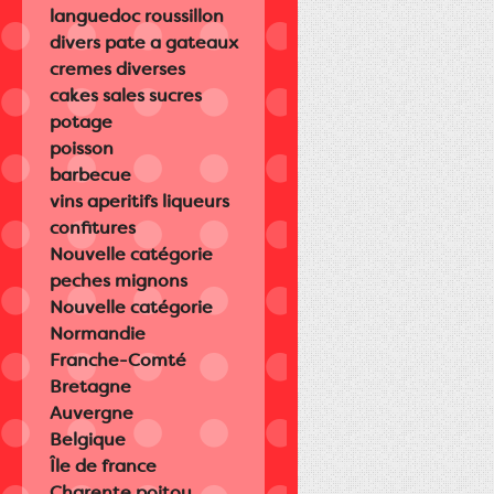
languedoc roussillon
divers pate a gateaux
cremes diverses
cakes sales sucres
potage
poisson
barbecue
vins aperitifs liqueurs
confitures
Nouvelle catégorie
peches mignons
Nouvelle catégorie
Normandie
Franche-Comté
Bretagne
Auvergne
Belgique
Île de france
Charente poitou