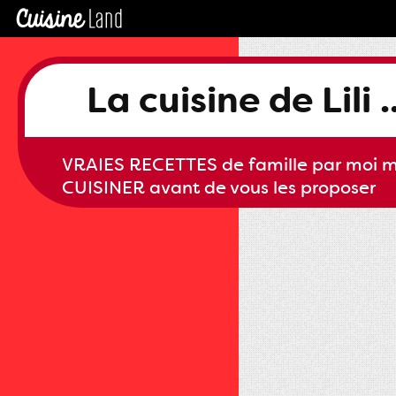
La cuisine de Lili ..
VRAIES RECETTES de famille par moi m
CUISINER avant de vous les proposer