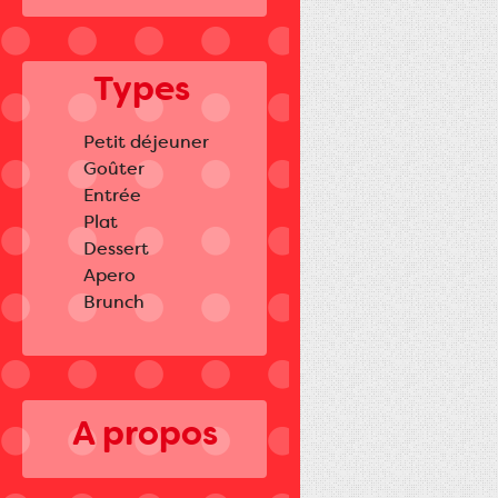
Types
Petit déjeuner
Goûter
Entrée
Plat
Dessert
Apero
Brunch
A propos