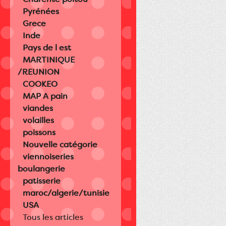
Pyrénées
Grece
Inde
Pays de l est
MARTINIQUE
/REUNION
COOKEO
MAP A pain
viandes
volailles
poissons
Nouvelle catégorie
viennoiseries
boulangerie
patisserie
maroc/algerie/tunisie
USA
Tous les articles