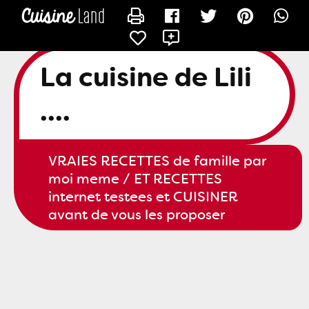
CONTACTER SLILI34
X
La cuisine de Lili
....
VRAIES RECETTES de famille par
moi meme / ET RECETTES
internet testees et CUISINER
avant de vous les proposer