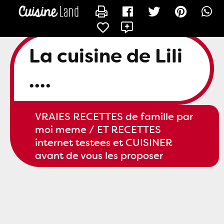
CONTACTER SLILI34
La cuisine de Lili
....
VRAIES RECETTES de famille par
moi meme / ET RECETTES
internet testees et CUISINER
avant de vous les proposer