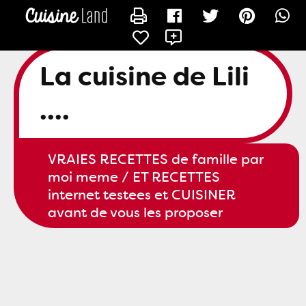
CONTACTER SLILI34
La cuisine de Lili
....
VRAIES RECETTES de famille par
moi meme / ET RECETTES
internet testees et CUISINER
avant de vous les proposer