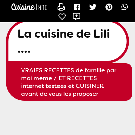
CONTACTER SLILI34
La cuisine de Lili
....
VRAIES RECETTES de famille par
moi meme / ET RECETTES
internet testees et CUISINER
avant de vous les proposer