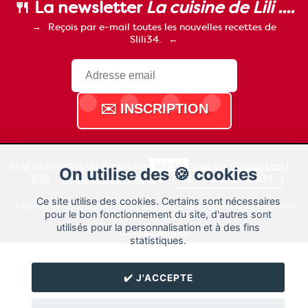
🍴 La newsletter
La cuisine de Lili ....
Reçois par e-mail toutes les nouvelles recettes de
Slili34.
Blog de recettes de cuisine de
Slili34
créé sur
Cuisine
Land
⁄
On utilise des 🍪 cookies
RSS
⁄
Réglage des cookies
/
✉️ Contacter Slili34
Ce site utilise des cookies. Certains sont nécessaires
© Cuisine.land : La plateforme de blog spécialisée dans les blogs culinaires.
pour le bon fonctionnement du site, d'autres sont
Créer un blog de cuisine
utilisés pour la personnalisation et à des fins
Ecriture Instagram
statistiques.
✔️ J'ACCEPTE