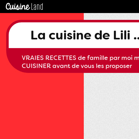
La cuisine de Lili ..
VRAIES RECETTES de famille par moi m
CUISINER avant de vous les proposer