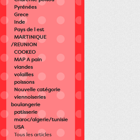
Pyrénées
Grece
Inde
Pays de l est
MARTINIQUE
/REUNION
COOKEO
MAP A pain
viandes
volailles
poissons
Nouvelle catégorie
viennoiseries
boulangerie
patisserie
maroc/algerie/tunisie
USA
Tous les articles