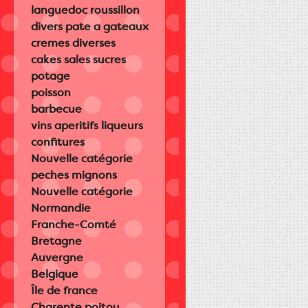
languedoc roussillon
divers pate a gateaux
cremes diverses
cakes sales sucres
potage
poisson
barbecue
vins aperitifs liqueurs
confitures
Nouvelle catégorie
peches mignons
Nouvelle catégorie
Normandie
Franche-Comté
Bretagne
Auvergne
Belgique
Île de france
Charente poitou