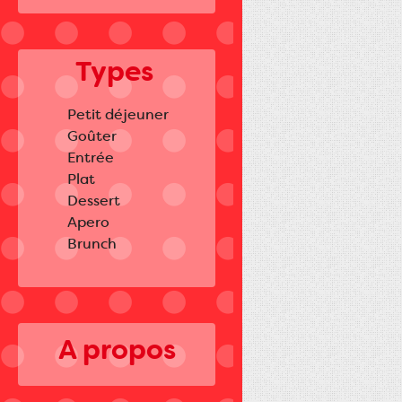
Types
Petit déjeuner
Goûter
Entrée
Plat
Dessert
Apero
Brunch
A propos