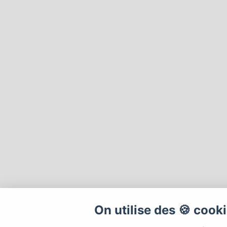
On utilise des 🍪 cook