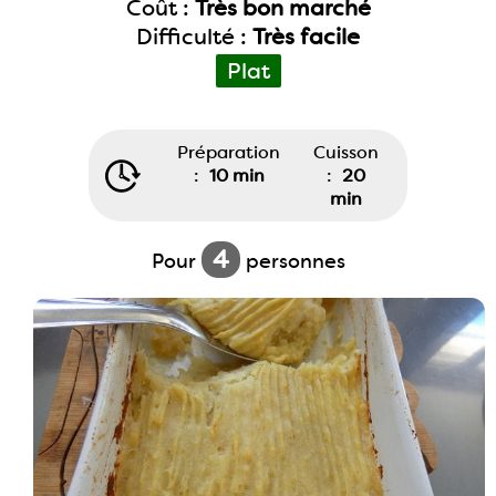
Coût :
Très bon marché
Difficulté :
Très facile
Plat
Préparation
Cuisson
:
10 min
:
20
min
4
Pour
personnes