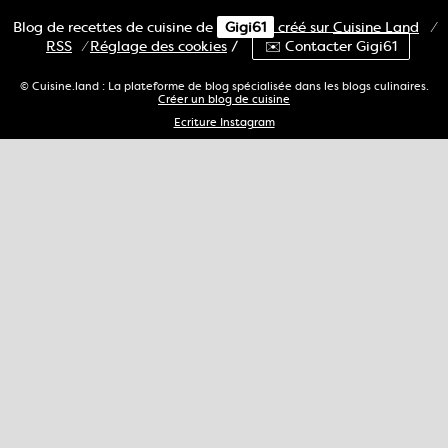
Blog de recettes de cuisine de
Gigi61
créé sur
Cuisine
Land
⁄
RSS
⁄
Réglage des cookies
/
✉️ Contacter Gigi61
© Cuisine.land : La plateforme de blog spécialisée dans les blogs culinaires.
Créer un blog de cuisine
Ecriture Instagram