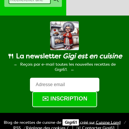
🍴 La newsletter
Gigi est en cuisine
Reçois par e-mail toutes les nouvelles recettes de
Gigi61.
Blog de recettes de cuisine de
Gigi61
créé sur
Cuisine
Land
⁄
RSS
⁄
Réglage des cookies
/
✉️ Contacter Gigi61