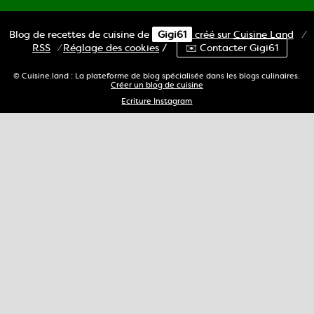
Blog de recettes de cuisine de
Gigi61
créé sur
Cuisine
Land
⁄
RSS
⁄
Réglage des cookies
/
✉️ Contacter Gigi61
© Cuisine.land : La plateforme de blog spécialisée dans les blogs culinaires.
Créer un blog de cuisine
Ecriture Instagram