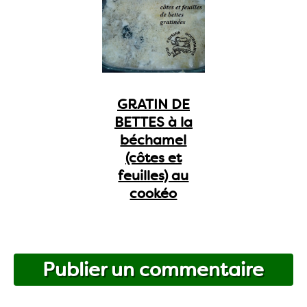
GRATIN DE
BETTES à la
béchamel
(côtes et
feuilles) au
cookéo
Publier un commentaire