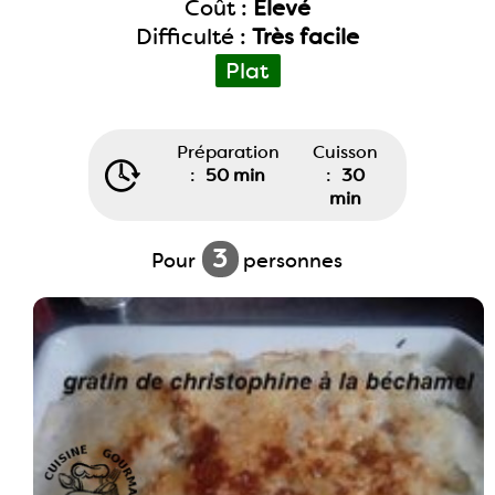
Coût :
Élevé
Difficulté :
Très facile
Plat
Préparation
Cuisson
:
50 min
:
30
min
3
Pour
personnes